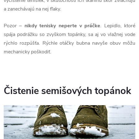
vyčistenie tenisiek, v skutočnosti ich tkaninu skôr zvláčňujú
a zanechávajú na nej fľaky.
Pozor –
nikdy tenisky neperte v práčke
. Lepidlo, ktoré
spája podrážku so zvyškom topánky, sa aj vo vlažnej vode
rýchlo rozpúšťa. Rýchle otáčky bubna navyše obuv môžu
mechanicky poškodiť.
Čistenie semišových topánok