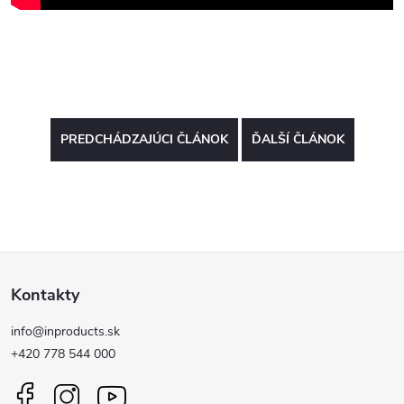
PREDCHÁDZAJÚCI ČLÁNOK
ĎALŠÍ ČLÁNOK
Z
Kontakty
á
info@inproducts.sk
p
+420 778 544 000