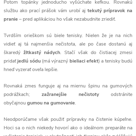
Potom topánky jednoducho vyšúchate kefkou. Rovnakú
službu ako prací prášok vám urobí aj
tekutý prípravok na
pranie
– pred aplikáciou ho však nezabudnite zriediť.
Tvrdším orieškom sú biele tenisky. Nielen že je na nich
vidieť aj tá najmenšia nečistota, ale po čase dostanú aj
škaredý
žltkastý nádych
. Stačí však do čistiacej zmesi
pridať
jedlú sódu
(má výrazný
bieliaci efekt
) a tenisky budú
hneď vyzerať oveľa lepšie.
Rovnaká zmes funguje aj na miernu špinu na gumových
podrážkach;
zažranejšie nečistoty
odstránite
obyčajnou
gumou na gumovanie
.
Neodporúčame však použiť prípravky na čistenie kúpeľne.
Hoci sa o nich niekedy hovorí ako o ideálnom preparáte na