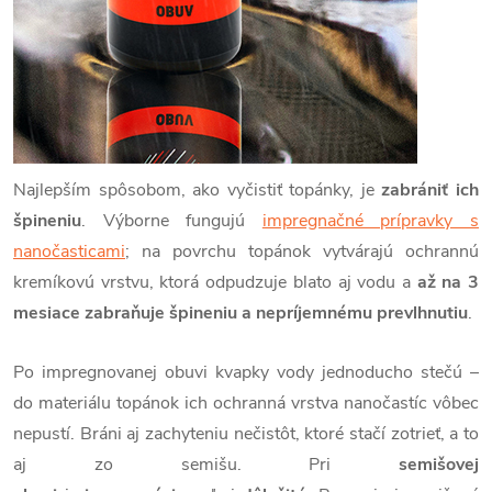
Najlepším spôsobom, ako vyčistiť topánky, je
zabrániť ich
špineniu
. Výborne fungujú
impregnačné prípravky s
nanočasticami
; na povrchu topánok vytvárajú ochrannú
kremíkovú vrstvu, ktorá odpudzuje blato aj vodu a
až na 3
mesiace zabraňuje špineniu a nepríjemnému prevlhnutiu
.
Po impregnovanej obuvi kvapky vody jednoducho stečú –
do materiálu topánok ich ochranná vrstva nanočastíc vôbec
nepustí. Bráni aj zachyteniu nečistôt, ktoré stačí zotrieť, a to
aj zo semišu. Pri
semišovej