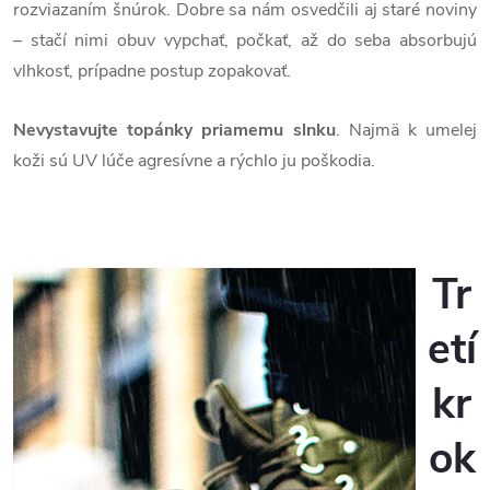
rozviazaním šnúrok. Dobre sa nám osvedčili aj staré noviny
– stačí nimi obuv vypchať, počkať, až do seba absorbujú
vlhkosť, prípadne postup zopakovať.
Nevystavujte topánky priamemu slnku
. Najmä k umelej
koži sú UV lúče agresívne a rýchlo ju poškodia.
Tr
etí
kr
ok