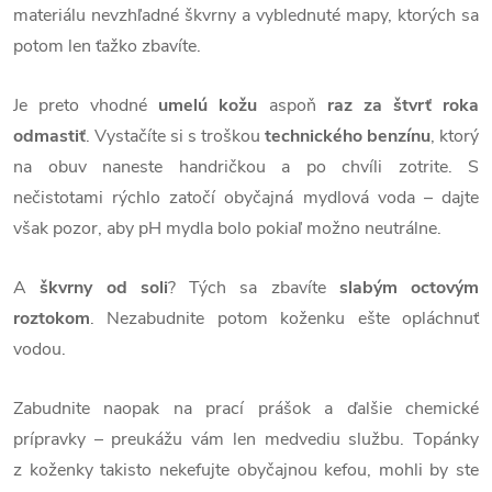
materiálu nevzhľadné škvrny a vyblednuté mapy, ktorých sa
potom len ťažko zbavíte.
Je preto vhodné
umelú kožu
aspoň
raz za štvrť roka
odmastiť
. Vystačíte si s troškou
technického benzínu
, ktorý
na obuv naneste handričkou a po chvíli zotrite. S
nečistotami rýchlo zatočí obyčajná mydlová voda – dajte
však pozor, aby pH mydla bolo pokiaľ možno neutrálne.
A
škvrny od soli
? Tých sa zbavíte
slabým octovým
roztokom
. Nezabudnite potom koženku ešte opláchnuť
vodou.
Zabudnite naopak na prací prášok a ďalšie chemické
prípravky – preukážu vám len medvediu službu. Topánky
z koženky takisto nekefujte obyčajnou kefou, mohli by ste