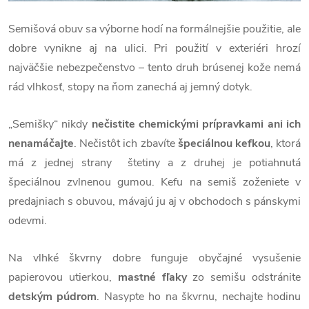
Semišová obuv sa výborne hodí na formálnejšie použitie, ale
dobre vynikne aj na ulici. Pri použití v exteriéri hrozí
najväčšie nebezpečenstvo – tento druh brúsenej kože nemá
rád vlhkosť, stopy na ňom zanechá aj jemný dotyk.
„Semišky“ nikdy
nečistite chemickými prípravkami ani ich
nenamáčajte
. Nečistôt ich zbavíte
špeciálnou kefkou
, ktorá
má z jednej strany štetiny a z druhej je potiahnutá
špeciálnou zvlnenou gumou. Kefu na semiš zoženiete v
predajniach s obuvou, mávajú ju aj v obchodoch s pánskymi
odevmi.
Na vlhké škvrny dobre funguje obyčajné vysušenie
papierovou utierkou,
mastné fľaky
zo semišu odstránite
detským púdrom
. Nasypte ho na škvrnu, nechajte hodinu