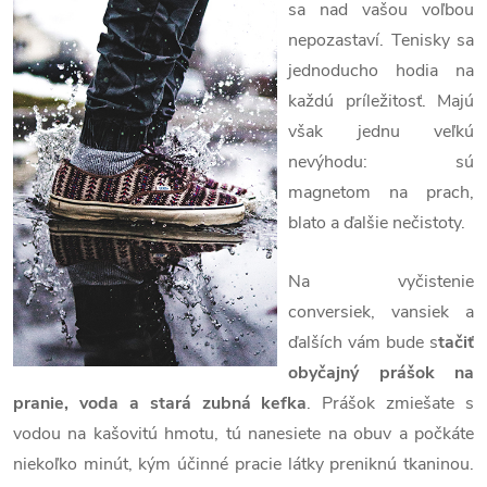
sa nad vašou voľbou
nepozastaví. Tenisky sa
jednoducho hodia na
každú príležitosť. Majú
však jednu veľkú
nevýhodu: sú
magnetom na prach,
blato a ďalšie nečistoty.
Na vyčistenie
conversiek, vansiek a
ďalších vám bude s
tačiť
obyčajný prášok na
pranie, voda a stará zubná kefka
. Prášok zmiešate s
vodou na kašovitú hmotu, tú nanesiete na obuv a počkáte
niekoľko minút, kým účinné pracie látky preniknú tkaninou.