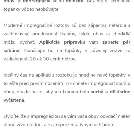
obuvi
je
impregnácia
veľmi
dôležitá
. Bez nej si semišové
topánky vôbec neobúvajte.
Moderné impregnačné roztoky sú bez zápachu, nefarbia a
zachovávajú priedušnosť tkaniny, takže obuv aj chodidlá
môžu dýchať.
Aplikácia prípravku
vám
zaberie pár
sekúnd
: Nanášajte ho na topánky v súvislej vrstve zo
vzdialenosti 20 až 30 centimetrov.
Ideálny čas na aplikáciu roztoku je hneď na nové topánky, a
to ešte pred prvým nosením. Ak chcete impregnovať staršiu
obuv, dbajte na to, aby ich tkanina bola
suchá a dôkladne
vyčistená
.
Uvidíte, že s impregnáciou sa vám vaša obuv odvďačí nielen
dlhou životnosťou, ale aj reprezentatívnym vzhľadom.