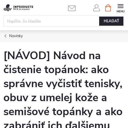
Prejsť
NÁKUPN
KOŠÍK
na
obsah
HĽADAŤ
Novinky
[NÁVOD] Návod na
čistenie topánok: ako
správne vyčistiť tenisky,
obuv z umelej kože a
semišové topánky a ako
zabrániť ich ďalšiemu