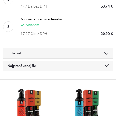
44,41 € bez DPH
53,74 €
Mini sada pre čisté tenisky
Skladom
17,27 € bez DPH
20,90 €
Filtrovať
R
Najpredávanejšie
a
Najlacnejšie
V
Najdrahšie
d
ý
Abecedne
e
p