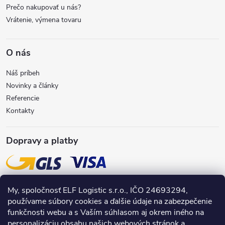
e
Prečo nakupovať u nás?
v
Vrátenie, výmena tovaru
k
y
O nás
v
Náš príbeh
Novinky a články
ý
Referencie
Kontakty
p
i
Dopravy a platby
s
u
My, spoločnosť ELF Logistic s.r.o., IČO 24693294,
používame súbory cookies a ďalšie údaje na zabezpečenie
funkčnosti webu a s Vaším súhlasom aj okrem iného na
personalizáciu obsahu našich webových stránok a