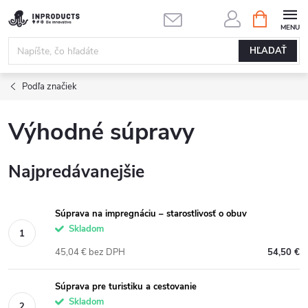
Prejsť
NÁKUPN
KOŠÍK
na
obsah
HĽADAŤ
Podľa značiek
Výhodné súpravy
Najpredávanejšie
Súprava na impregnáciu – starostlivosť o obuv
Skladom
45,04 € bez DPH
54,50 €
Súprava pre turistiku a cestovanie
Skladom