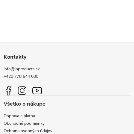
o rýchle očistenie od najväčších
splodín, zvyškov strelného
nečistôt a blata, zatiaľ čo čistič
prachu aj ďalších nečistôt....
O
s...
v
l
Z
á
Kontakty
d
á
a
info@inproducts.sk
p
+420 778 544 000
c
ä
i
Všetko o nákupe
t
e
Doprava a platba
p
i
Obchodné podmienky
r
Ochrana osobných údajov