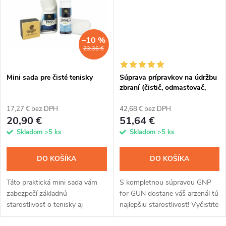
t
o
o
v
–10 %
v
23,36 €
Mini sada pre čisté tenisky
Súprava prípravkov na údržbu
zbraní (čistič, odmasťovač,
mazivo a antikorózny sprej)
17,27 € bez DPH
42,68 € bez DPH
20,90 €
51,64 €
Skladom
>5 ks
Skladom
>5 ks
DO KOŠÍKA
DO KOŠÍKA
Táto praktická mini sada vám
S kompletnou súpravou GNP
zabezpečí základnú
for GUN dostane váš arzenál tú
starostlivosť o tenisky aj
najlepšiu starostlivosť! Vyčistite
textilnú obuv. Hubka sa postará
svoje zbrane od povýstrelových