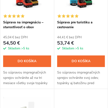
n
i
i
s
e
Súprava na impregnáciu –
Súprava pre turistiku a
starostlivosť o obuv
cestovanie
p
p
45,04 € bez DPH
44,41 € bez DPH
r
54,50 €
53,74 €
r
Skladom
>5 ks
Skladom
>5 ks
o
o
DO KOŠÍKA
DO KOŠÍKA
d
d
So súpravou impregnačných
So súpravou impregnačných
u
sprejov ochránite až na tri
sprejov ochránite svoj odev,
u
mesiace všetky svoje topánky
topánky aj batožinu pred
k
od športových až po
vlhkosťou aj znečistením. Tri
spoločenské. Kremíková vrstva
rôzne nanospreje, jednoduchá
k
z nanočastíc odpudzuje vodu,
aplikácia. Tenký film z
t
zachováva...
kremíkových...