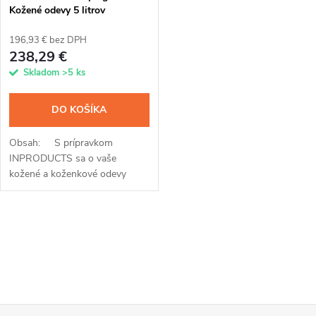
Kožené odevy 5 litrov
196,93 € bez DPH
238,29 €
Skladom
>5 ks
DO KOŠÍKA
Obsah: S prípravkom
INPRODUCTS sa o vaše
kožené a koženkové odevy
perfektne postaráte. Vďaka
jedinečnému spojeniu
impregnácie a voskovej
O
prímesi...
v
l