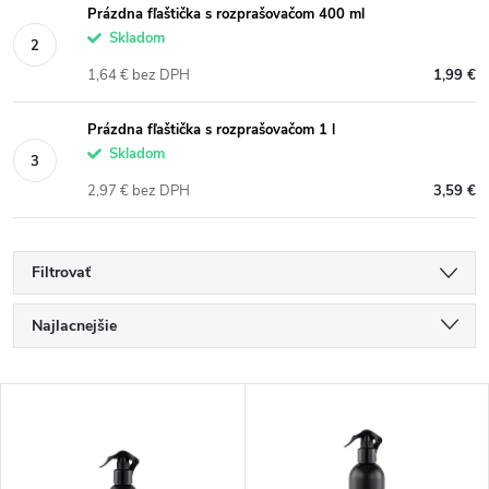
Prázdna fľaštička s rozprašovačom 400 ml
Skladom
1,64 € bez DPH
1,99 €
Prázdna fľaštička s rozprašovačom 1 l
Skladom
2,97 € bez DPH
3,59 €
Filtrovať
R
Najlacnejšie
a
Najdrahšie
V
Najpredávanejšie
d
ý
Abecedne