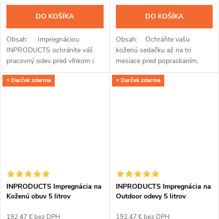
DO KOŠÍKA
DO KOŠÍKA
Obsah: Impregnáciou
Obsah: Ochráňte vašu
INPRODUCTS ochránite váš
koženú sedačku až na tri
pracovný odev pred vlhkom i
mesiace pred popraskaním,
olejom, benzínom, soľou a
vlhkom a nečistotami
+ Darček zdarma
+ Darček zdarma
ďalšími chemickými látkami až
impregnáciou INPRODUCTS.
na tri mesiace. Jednoduchá...
So sprejom s kremíkovými
nanočasticami a...
INPRODUCTS Impregnácia na
INPRODUCTS Impregnácia na
Koženú obuv 5 litrov
Outdoor odevy 5 litrov
192,47 € bez DPH
192,47 € bez DPH