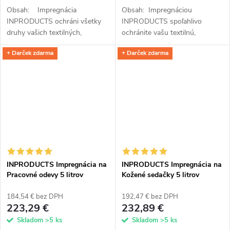
Obsah: Impregnácia
Obsah: Impregnáciou
INPRODUCTS ochráni všetky
INPRODUCTS spoľahlivo
druhy vašich textilných,
ochránite vašu textilnú,
bavlnených aj plyšových
semišovú a membránovú obuv
+ Darček zdarma
+ Darček zdarma
sedačiek pred zašpinením
pred prevlhnutím a znečistením.
potravinami, sladkými nápojmi
Kremíková vrstva z nanočastíc
alebo...
odpudzuje...
INPRODUCTS Impregnácia na
INPRODUCTS Impregnácia na
Pracovné odevy 5 litrov
Kožené sedačky 5 litrov
184,54 € bez DPH
192,47 € bez DPH
223,29 €
232,89 €
Skladom
>5 ks
Skladom
>5 ks