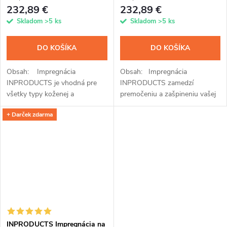
232,89 €
232,89 €
Skladom
>5 ks
Skladom
>5 ks
DO KOŠÍKA
DO KOŠÍKA
Obsah: Impregnácia
Obsah: Impregnácia
INPRODUCTS je vhodná pre
INPRODUCTS zamedzí
všetky typy koženej a
premočeniu a zašpineniu vašej
koženkovej obuvi a plní funkciu
membránovej, softshellovej aj
+ Darček zdarma
rovno troch unikátnych
klasickej bundy a nohavíc,
prípravkov. Po jednoduchej
čiapky alebo rukavíc. Prípravok
aplikácii...
ľahko...
INPRODUCTS Impregnácia na