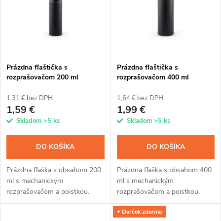
e
p
n
i
i
s
e
Prázdna fľaštička s
Prázdna fľaštička s
rozprašovačom 200 ml
rozprašovačom 400 ml
p
p
1,31 € bez DPH
1,64 € bez DPH
r
1,59 €
1,99 €
r
Skladom
>5 ks
Skladom
>5 ks
o
o
DO KOŠÍKA
DO KOŠÍKA
d
d
Prázdna fľaška s obsahom 200
Prázdna fľaška s obsahom 400
u
ml s mechanickým
ml s mechanickým
u
rozprašovačom a poistkou.
rozprašovačom a poistkou.
k
Ideálna na pravidelnú aplikáciu
Ideálna na pravidelnú aplikáciu
+ Darček zdarma
našich impregnácií z 5 l balenia
našich impregnácií z 5 l balenia