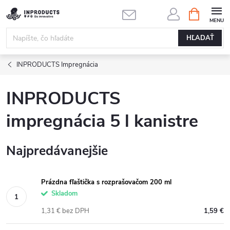
Prejsť
NÁKUPN
KOŠÍK
na
obsah
HĽADAŤ
INPRODUCTS Impregnácia
INPRODUCTS
impregnácia 5 l kanistre
Najpredávanejšie
Prázdna fľaštička s rozprašovačom 200 ml
Skladom
1,31 € bez DPH
1,59 €