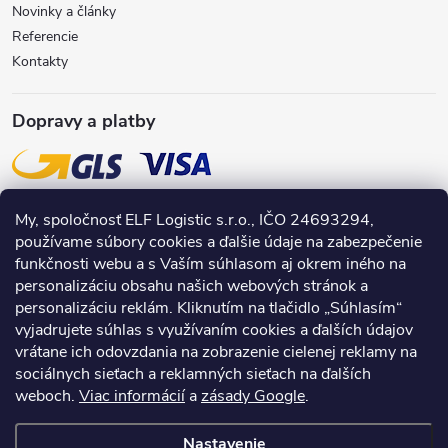
Novinky a články
ý
Referencie
Kontakty
p
i
Dopravy a platby
s
u
My, spoločnosť ELF Logistic s.r.o., IČO 24693294,
používame súbory cookies a ďalšie údaje na zabezpečenie
funkčnosti webu a s Vaším súhlasom aj okrem iného na
personalizáciu obsahu našich webových stránok a
personalizáciu reklám. Kliknutím na tlačidlo „Súhlasím“
vyjadrujete súhlas s využívaním cookies a ďalších údajov
vrátane ich odovzdania na zobrazenie cielenej reklamy na
sociálnych sieťach a reklamných sieťach na ďalších
weboch.
Viac informácií
a
zásady Google
.
Nastavenie