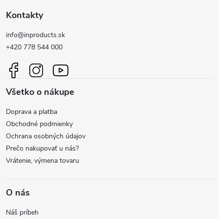
Z
á
Kontakty
d
á
a
info@inproducts.sk
p
+420 778 544 000
c
ä
i
Všetko o nákupe
t
e
Doprava a platba
p
i
Obchodné podmienky
r
Ochrana osobných údajov
e
Prečo nakupovať u nás?
v
Vrátenie, výmena tovaru
k
y
O nás
v
Náš príbeh