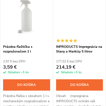
k
alebo na všestranné využitie.
alebo na všestranné využitie.
t
t
o
o
v
v
Prázdna fľaštička s
INPRODUCTS Impregnácia na
rozprašovačom 1 l
Stany a Markízy 5 litrov
2,97 € bez DPH
177,02 € bez DPH
3,59 €
214,19 €
Skladom
>5 ks
Skladom
>5 ks
DO KOŠÍKA
DO KOŠÍKA
Prázdna fľaška s obsahom 1 l s
Obsah: Impregnácia
mechanickým rozprašovačom a
INPRODUCTS ochráni váš