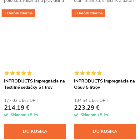
poistkou. Ideálna na pravidelnú
stan, markízu, slnečník a batoh
aplikáciu našich impregnácií z 5
pred prevlhnutím a znečistením.
+ Darček zdarma
+ Darček zdarma
l balenia alebo na všestranné
Či je materiál z membrány,
využitie.
prírodnej kože alebo...
INPRODUCTS Impregnácia na
INPRODUCTS impregnácia na
Textilné sedačky 5 litrov
Obuv 5 litrov
177,02 € bez DPH
184,54 € bez DPH
214,19 €
223,29 €
Skladom
>5 ks
Skladom
>5 ks
DO KOŠÍKA
DO KOŠÍKA