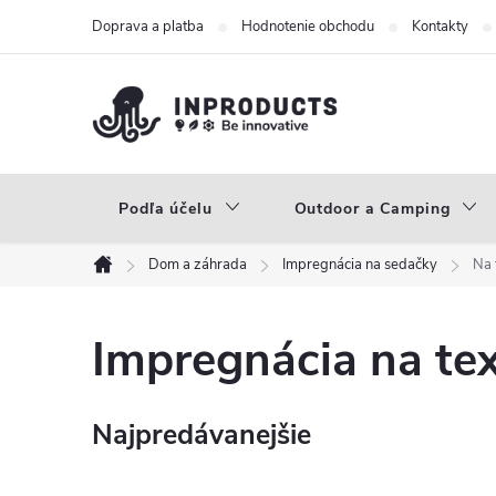
Prejsť
Doprava a platba
Hodnotenie obchodu
Kontakty
na
obsah
Podľa účelu
Outdoor a Camping
Dom a záhrada
Impregnácia na sedačky
Na 
Domov
Impregnácia na tex
Najpredávanejšie