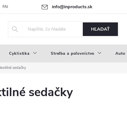
info@inproducts.sk
FAQ
Novinky
Náš príbeh
HĽADAŤ
Cyklistika
Streľba a poľovníctvo
Auto
textilné sedačky
tilné sedačky