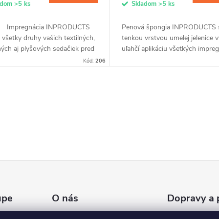
adom
>5 ks
Skladom
>5 ks
: Impregnácia INPRODUCTS
Penová špongia INPRODUCTS 
 všetky druhy vašich textilných,
tenkou vrstvou umelej jelenice 
ých aj plyšových sedačiek pred
uľahčí aplikáciu všetkých impreg
ním potravinami, sladkými
Kód:
206
 alebo...
upe
O nás
Dopravy a 