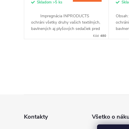
Skladom
>5 ks
Skl
d
k
Impregnácia INPRODUCTS
Obsah
u
ochráni všetky druhy vašich textilných,
ochráni
t
bavlnených aj plyšových sedačiek pred
bavlnen
zašpinením potravinami, sladkými
zašpine
k
Kód:
480
o
nápojmi alebo domácimi...
nápojmi
t
v
O
o
v
v
l
á
Z
d
á
a
Kontakty
Všetko o nák