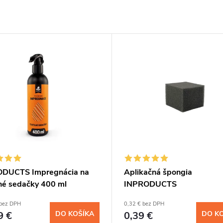
DUCTS Impregnácia na
Aplikačná špongia
lné sedačky 400 ml
INPRODUCTS
 bez DPH
0,32 € bez DPH
9 €
DO KOŠÍKA
0,39 €
DO K