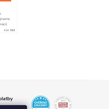
s
výrazne
nácií.
Kód:
392
platby