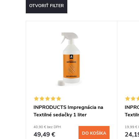
OTVORIŤ FILTER
e
V
n
ý
i
p
e
i
p
s
r
p
o
INPRODUCTS Impregnácia na
INPRO
Textilné sedačky 1 liter
Texti
r
d
40,90 € bez DPH
19,99 €
o
u
49,49 €
DO KOŠÍKA
24,1