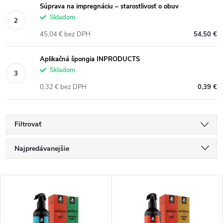
Súprava na impregnáciu – starostlivosť o obuv
Skladom
45,04 € bez DPH
54,50 €
Aplikačná špongia INPRODUCTS
Skladom
0,32 € bez DPH
0,39 €
Filtrovať
R
Najpredávanejšie
a
Najlacnejšie
V
Najdrahšie
d
ý
Abecedne