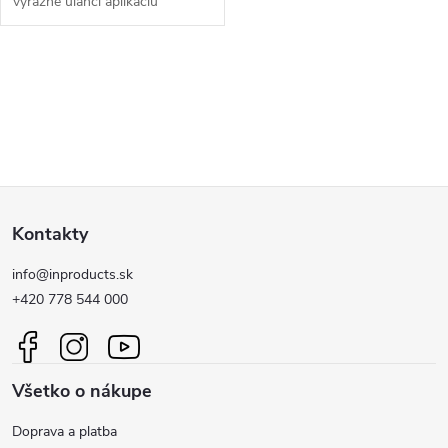
výrazne uľahčí aplikáciu
všetkých impregnácií.
O
v
l
Z
á
Kontakty
d
á
a
info@inproducts.sk
p
+420 778 544 000
c
ä
i
Všetko o nákupe
t
e
Doprava a platba
p