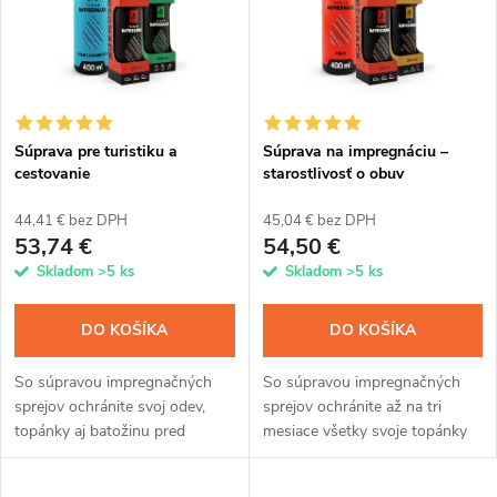
e
p
n
i
i
s
e
Súprava pre turistiku a
Súprava na impregnáciu –
cestovanie
starostlivosť o obuv
p
p
44,41 € bez DPH
45,04 € bez DPH
r
53,74 €
54,50 €
r
Skladom
>5 ks
Skladom
>5 ks
o
o
DO KOŠÍKA
DO KOŠÍKA
d
d
So súpravou impregnačných
So súpravou impregnačných
u
sprejov ochránite svoj odev,
sprejov ochránite až na tri
u
topánky aj batožinu pred
mesiace všetky svoje topánky
k
vlhkosťou aj znečistením. Tri
od športových až po
rôzne nanospreje, jednoduchá
spoločenské. Kremíková vrstva