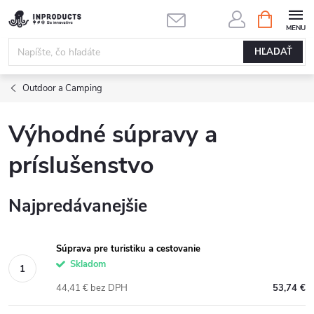
Prejsť
NÁKUPN
KOŠÍK
na
obsah
HĽADAŤ
Outdoor a Camping
Výhodné súpravy a
príslušenstvo
Najpredávanejšie
Súprava pre turistiku a cestovanie
Skladom
44,41 € bez DPH
53,74 €