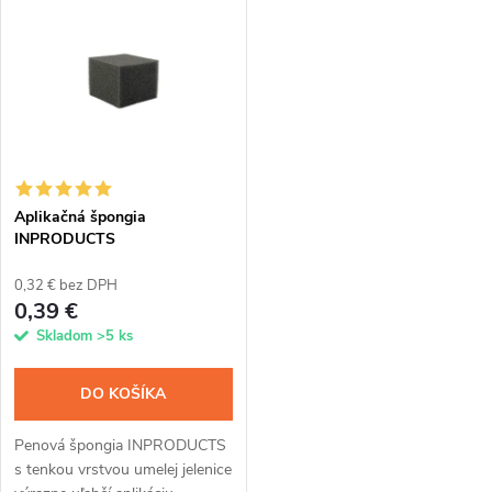
k
aplikácia. Tenký film z
z nanočastíc odpudzuje vodu,
t
kremíkových...
zachováva...
t
o
o
v
v
Aplikačná špongia
INPRODUCTS
0,32 € bez DPH
0,39 €
Skladom
>5 ks
DO KOŠÍKA
Penová špongia INPRODUCTS
s tenkou vrstvou umelej jelenice