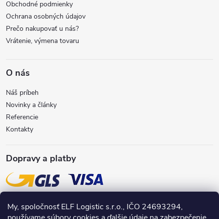
i
Obchodné podmienky
r
Ochrana osobných údajov
e
Prečo nakupovať u nás?
v
Vrátenie, výmena tovaru
k
y
O nás
v
Náš príbeh
Novinky a články
ý
Referencie
Kontakty
p
i
Dopravy a platby
s
u
My, spoločnosť ELF Logistic s.r.o., IČO 24693294,
používame súbory cookies a ďalšie údaje na zabezpečenie