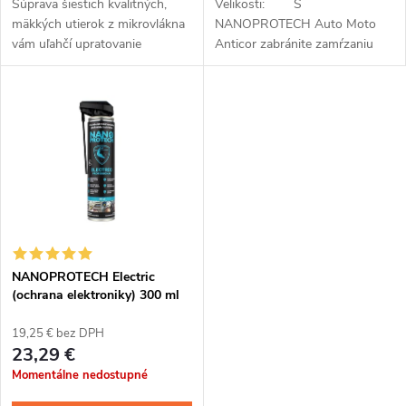
d
Súprava šiestich kvalitných,
Velikosti: S
u
mäkkých utierok z mikrovlákna
NANOPROTECH Auto Moto
u
vám uľahčí upratovanie
Anticor zabránite zamŕzaniu
k
domácnosti, starostlivosť o
zámkov a dverí a na svojom
automobil, motorku alebo
vozidle, štvorkolke alebo
k
bicykel. Povrch vďaka utierkam
motorke zamedzíte vzniku
t
z jemného a...
korózie....
t
o
o
v
v
NANOPROTECH Electric
(ochrana elektroniky) 300 ml
19,25 € bez DPH
23,29 €
Momentálne nedostupné