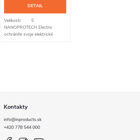
DETAIL
Velikosti: S
NANOPROTECH Electric
ochránite svoje elektrické
prístroje pred vodou a
navlhnutú elektroniku vrátite
späť k životu. Jedinečným
O
sprejom...
v
l
Z
á
Kontakty
d
á
a
info@inproducts.sk
p
+420 778 544 000
c