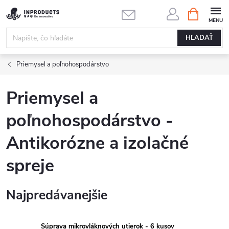
Prejsť
NÁKUPN
KOŠÍK
na
obsah
HĽADAŤ
Priemysel a poľnohospodárstvo
Priemysel a
poľnohospodárstvo -
Antikorózne a izolačné
spreje
Najpredávanejšie
Súprava mikrovláknových utierok - 6 kusov