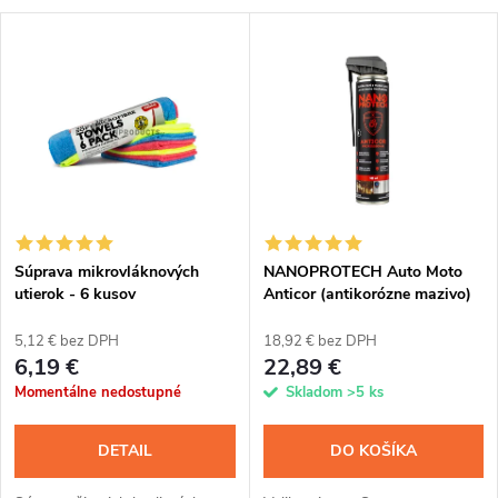
a
V
Najpredávanejšie
d
ý
Abecedne
e
p
n
i
i
s
e
Súprava mikrovláknových
NANOPROTECH Auto Moto
utierok - 6 kusov
Anticor (antikorózne mazivo)
p
300 ml
p
5,12 € bez DPH
18,92 € bez DPH
r
6,19 €
22,89 €
r
Momentálne nedostupné
Skladom
>5 ks
o
o
DETAIL
DO KOŠÍKA
d