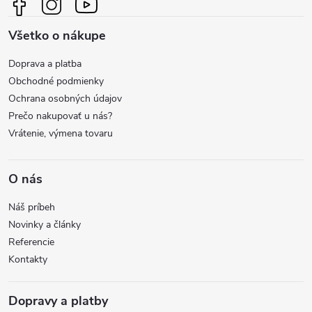
ä
i
Všetko o nákupe
t
e
Doprava a platba
p
i
Obchodné podmienky
r
Ochrana osobných údajov
e
Prečo nakupovať u nás?
v
Vrátenie, výmena tovaru
k
y
O nás
v
Náš príbeh
Novinky a články
ý
Referencie
Kontakty
p
i
Dopravy a platby