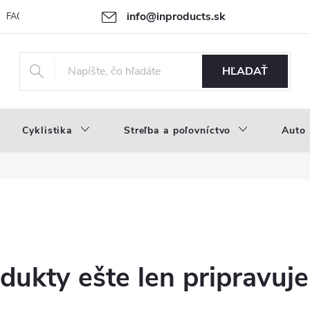
info@inproducts.sk
FAQ
Novinky
Náš príbeh
HĽADAŤ
Cyklistika
Streľba a poľovníctvo
Auto
dukty ešte len pripravuj