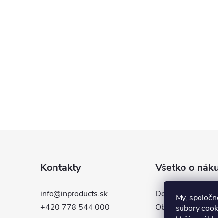
Z
á
Kontakty
Všetko o nák
p
info@inproducts.sk
Doprava a platba
My, spoločn
ä
+420 778 544 000
Obchodné podmie
súbory cooki