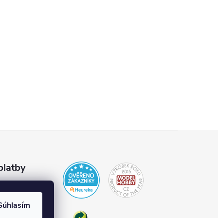
platby
Súhlasím