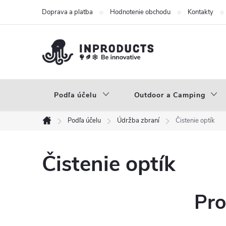
Prejsť
Doprava a platba
Hodnotenie obchodu
Kontakty
na
obsah
Podľa účelu
Outdoor a Camping
Podľa účelu
Údržba zbraní
Čistenie optík
Domov
Čistenie optík
Pro