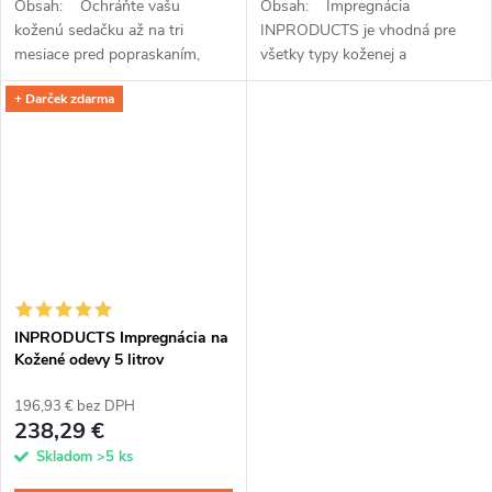
Obsah: Ochráňte vašu
Obsah: Impregnácia
koženú sedačku až na tri
INPRODUCTS je vhodná pre
mesiace pred popraskaním,
všetky typy koženej a
vlhkom a nečistotami
koženkovej obuvi a plní funkciu
+ Darček zdarma
impregnáciou INPRODUCTS.
rovno troch unikátnych
So sprejom s kremíkovými
prípravkov. Po jednoduchej
nanočasticami a...
aplikácii...
INPRODUCTS Impregnácia na
Kožené odevy 5 litrov
196,93 € bez DPH
238,29 €
Skladom
>5 ks