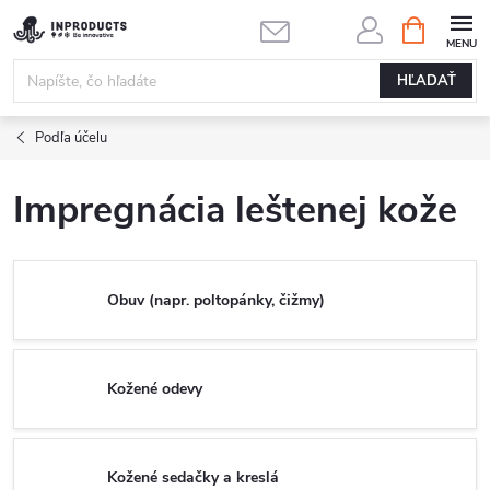
Prejsť
NÁKUPN
KOŠÍK
na
obsah
HĽADAŤ
Podľa účelu
Impregnácia leštenej kože
Obuv (napr. poltopánky, čižmy)
Kožené odevy
Kožené sedačky a kreslá