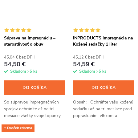
Súprava na impregnáciu –
INPRODUCTS Impregnácia na
starostlivosť o obuv
Kožené sedačky 1 liter
45,04 € bez DPH
45,12 € bez DPH
54,50 €
54,59 €
Skladom
>5 ks
Skladom
>5 ks
DO KOŠÍKA
DO KOŠÍKA
So súpravou impregnačných
Obsah: Ochráňte vašu koženú
sprejov ochránite až na tri
sedačku až na tri mesiace pred
mesiace všetky svoje topánky
popraskaním, vlhkom a
od športových až po
nečistotami impregnáciou
+ Darček zdarma
spoločenské. Kremíková vrstva
INPRODUCTS. So sprejom s
z nanočastíc odpudzuje vodu,
kremíkovými nanočasticami a