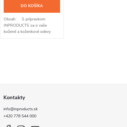
DO KOŠÍKA
Obsah: S prípravkom
INPRODUCTS sa o vaše
kožené a koženkové odevy
perfektne postaráte. Vďaka
jedinečnému spojeniu
impregnácie a voskovej
O
prímesi...
v
l
Z
á
Kontakty
d
á
a
info@inproducts.sk
p
+420 778 544 000
c