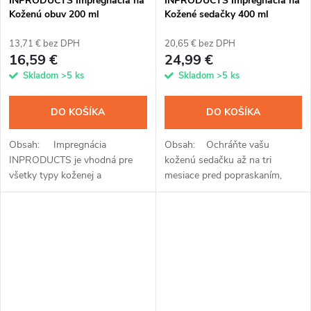
INPRODUCTS Impregnácia na
INPRODUCTS Impregnácia na
Koženú obuv 200 ml
Kožené sedačky 400 ml
13,71 € bez DPH
20,65 € bez DPH
16,59 €
24,99 €
Skladom
>5 ks
Skladom
>5 ks
DO KOŠÍKA
DO KOŠÍKA
Obsah: Impregnácia
Obsah: Ochráňte vašu
INPRODUCTS je vhodná pre
koženú sedačku až na tri
všetky typy koženej a
mesiace pred popraskaním,
koženkovej obuvi a plní funkciu
vlhkom a nečistotami
rovno troch unikátnych
impregnáciou INPRODUCTS.
prípravkov. Po jednoduchej
So sprejom s kremíkovými
aplikácii pomocou...
nanočasticami a...