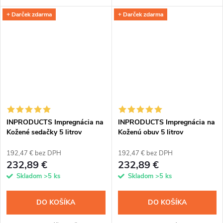
koženkovej obuvi a plní funkciu
perfektne postaráte. Vďaka
+ Darček zdarma
+ Darček zdarma
rovno troch unikátnych
jedinečnému spojeniu
prípravkov. Po jednoduchej
impregnácie a voskovej prímesi
aplikácii pomocou spreja a...
ochránite kožu až na tri...
INPRODUCTS Impregnácia na
INPRODUCTS Impregnácia na
Kožené sedačky 5 litrov
Koženú obuv 5 litrov
192,47 € bez DPH
192,47 € bez DPH
232,89 €
232,89 €
Skladom
>5 ks
Skladom
>5 ks
DO KOŠÍKA
DO KOŠÍKA