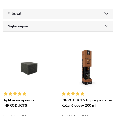
Filtrovať
R
Najlacnejšie
a
Najdrahšie
V
Najpredávanejšie
d
ý
Abecedne
e
p
n
i
i
s
e
Aplikačná špongia
INPRODUCTS Impregnácia na
INPRODUCTS
Kožené odevy 200 ml
p