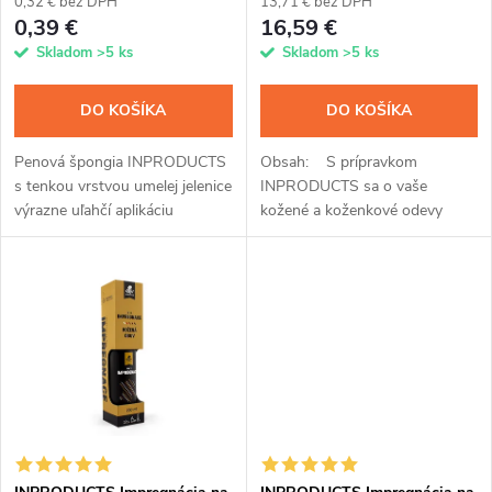
p
0,32 € bez DPH
13,71 € bez DPH
r
0,39 €
16,59 €
r
Skladom
>5 ks
Skladom
>5 ks
o
o
DO KOŠÍKA
DO KOŠÍKA
d
d
Penová špongia INPRODUCTS
Obsah: S prípravkom
u
s tenkou vrstvou umelej jelenice
INPRODUCTS sa o vaše
u
výrazne uľahčí aplikáciu
kožené a koženkové odevy
k
všetkých impregnácií.
perfektne postaráte. Vďaka
jedinečnému spojeniu
k
impregnácie a voskovej prímesi
t
ochránite...
t
o
o
v
v