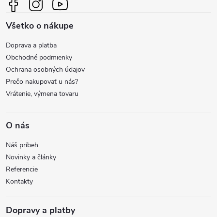
ä
i
Všetko o nákupe
t
e
Doprava a platba
p
i
Obchodné podmienky
r
Ochrana osobných údajov
e
Prečo nakupovať u nás?
v
Vrátenie, výmena tovaru
k
y
O nás
v
Náš príbeh
Novinky a články
ý
Referencie
Kontakty
p
i
Dopravy a platby