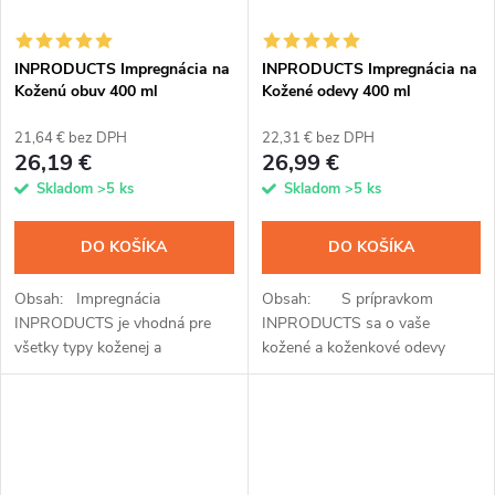
INPRODUCTS Impregnácia na
INPRODUCTS Impregnácia na
Koženú obuv 400 ml
Kožené odevy 400 ml
21,64 € bez DPH
22,31 € bez DPH
26,19 €
26,99 €
Skladom
>5 ks
Skladom
>5 ks
DO KOŠÍKA
DO KOŠÍKA
Obsah: Impregnácia
Obsah: S prípravkom
INPRODUCTS je vhodná pre
INPRODUCTS sa o vaše
všetky typy koženej a
kožené a koženkové odevy
koženkovej obuvi a plní funkciu
perfektne postaráte. Vďaka
rovno troch unikátnych
jedinečnému spojeniu
prípravkov. Po jednoduchej
impregnácie a voskovej...
aplikácii pomocou spreja...