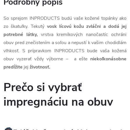
Podrobný popis
So sprejom INPRODUCTS budú vaše kožené topánky ako
zo škatuľky. Tekutý
vosk lícovú kožu zvláčni a dodá jej
potrebné látky,
vrstva kremíkových nanočastíc ochráni
obuv pred znečistením a soľou a nepustí k vašim chodidlám
vlhkosť. S prípravkom INPRODUCTS bude vaša kožená
obuv vyzerať vždy výborne – a ešte
niekoľkonásobne
predĺžite
jej
životnosť.
Prečo si vybrať
impregnáciu na obuv