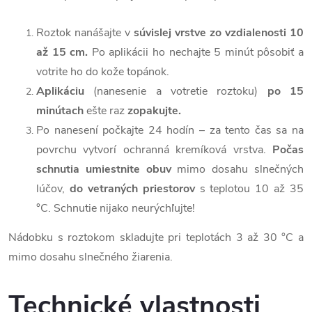
Roztok nanášajte v
súvislej vrstve zo vzdialenosti 10
až 15 cm.
Po aplikácii ho nechajte 5 minút pôsobiť a
votrite ho do kože topánok.
Aplikáciu
(nanesenie a votretie roztoku)
po 15
minútach
ešte raz
zopakujte.
Po nanesení počkajte 24 hodín – za tento čas sa na
povrchu vytvorí ochranná kremíková vrstva.
Počas
schnutia umiestnite obuv
mimo dosahu slnečných
lúčov,
do vetraných priestorov
s teplotou 10 až 35
°C. Schnutie nijako neurýchľujte!
Nádobku s roztokom skladujte pri teplotách 3 až 30 °C a
mimo dosahu slnečného žiarenia.
Technické vlastnosti