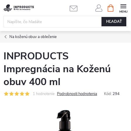
Prejsť
NÁKUPN
KOŠÍK
na
obsah
HĽADAŤ
Na koženú obuv a oblečenie
INPRODUCTS
Impregnácia na Koženú
obuv 400 ml
1 hodnotenie
Podrobnosti hodnotenia
Kód:
294