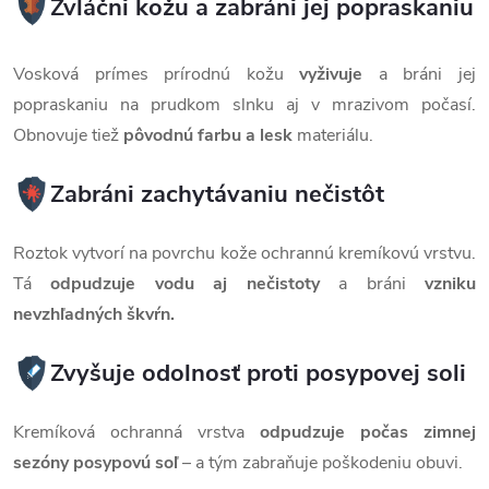
Zvláčni kožu a zabráni jej popraskaniu
Vosková prímes prírodnú kožu
vyživuje
a bráni jej
popraskaniu na prudkom slnku aj v mrazivom počasí.
Obnovuje tiež
pôvodnú farbu a lesk
materiálu.
Zabráni zachytávaniu nečistôt
Roztok vytvorí na povrchu kože ochrannú kremíkovú vrstvu.
Tá
odpudzuje vodu aj nečistoty
a bráni
vzniku
nevzhľadných škvŕn.
Zvyšuje odolnosť proti posypovej soli
Kremíková ochranná vrstva
odpudzuje počas zimnej
sezóny posypovú soľ
– a tým zabraňuje poškodeniu obuvi.