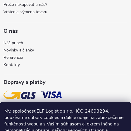
e
Prečo nakupovať u nás?
Vrátenie, výmena tovaru
O nás
Náš príbeh
Novinky a články
Referencie
Kontakty
Dopravy a platby
My, spoločnosť ELF Logistic s.r.o., IČO 24693294,
používame súbory cookies a ďalšie údaje na zabezpečenie
funkčnosti webu a s Vaším súhlasom aj okrem iného na
personalizáciu obsahu našich webových stránok a