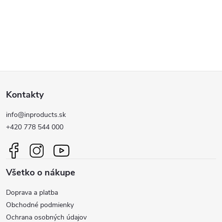
Z
Kontakty
á
info@inproducts.sk
p
+420 778 544 000
ä
Všetko o nákupe
t
Doprava a platba
i
Obchodné podmienky
Ochrana osobných údajov