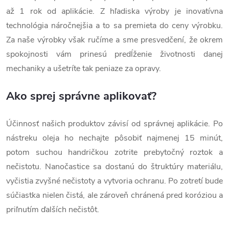
až 1 rok od aplikácie. Z hľadiska výroby je inovatívna
technológia náročnejšia a to sa premieta do ceny výrobku.
Za naše výrobky však ručíme a sme presvedčení, že okrem
spokojnosti vám prinesú predĺženie životnosti danej
mechaniky a ušetríte tak peniaze za opravy.
Ako sprej správne aplikovať?
Účinnosť našich produktov závisí od správnej aplikácie. Po
nástreku oleja ho nechajte pôsobiť najmenej 15 minút,
potom suchou handričkou zotrite prebytočný roztok a
nečistotu. Nanočastice sa dostanú do štruktúry materiálu,
vyčistia zvyšné nečistoty a vytvoria ochranu. Po zotretí bude
súčiastka nielen čistá, ale zároveň chránená pred koróziou a
priľnutím ďalších nečistôt.