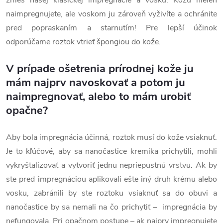
naimpregnujete, ale voskom ju zároveň vyživíte a ochránite
pred popraskaním a starnutím! Pre lepší účinok
odporúčame roztok vtrieť špongiou do kože.
V prípade ošetrenia prírodnej kože ju
mám najprv navoskovať a potom ju
naimpregnovať, alebo to mám urobiť
opačne?
Aby bola impregnácia účinná, roztok musí do kože vsiaknuť.
Je to kľúčové, aby sa nanočastice kremíka prichytili, mohli
vykryštalizovať a vytvoriť jednu nepriepustnú vrstvu. Ak by
ste pred impregnáciou aplikovali ešte iný druh krému alebo
vosku, zabránili by ste roztoku vsiaknuť sa do obuvi a
nanočastice by sa nemali na čo prichytiť – impregnácia by
nefungovala. Pri opačnom postupe – ak najprv impregnujete