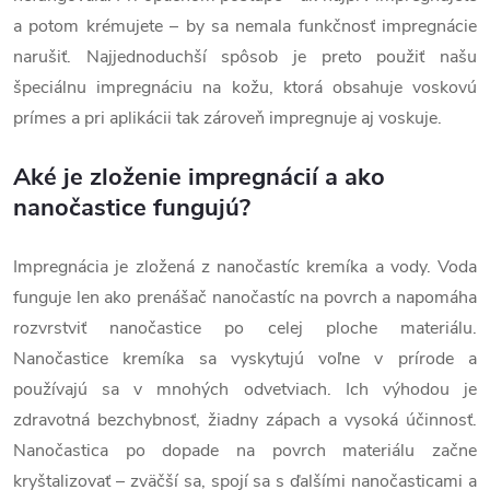
a potom krémujete – by sa nemala funkčnosť impregnácie
narušiť. Najjednoduchší spôsob je preto použiť našu
špeciálnu impregnáciu na kožu, ktorá obsahuje voskovú
prímes a pri aplikácii tak zároveň impregnuje aj voskuje.
Aké je zloženie impregnácií a ako
nanočastice fungujú?
Impregnácia je zložená z nanočastíc kremíka a vody. Voda
funguje len ako prenášač nanočastíc na povrch a napomáha
rozvrstviť nanočastice po celej ploche materiálu.
Nanočastice kremíka sa vyskytujú voľne v prírode a
používajú sa v mnohých odvetviach. Ich výhodou je
zdravotná bezchybnosť, žiadny zápach a vysoká účinnosť.
Nanočastica po dopade na povrch materiálu začne
kryštalizovať – zväčší sa, spojí sa s ďalšími nanočasticami a