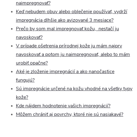
naimpregnovať?
Keď nebudem obuv alebo oblečenie používať, vydrží
impregnácia dlhšie ako avizované 3 mesiace?
Prečo by som mal impregnovať kožu, nestačí ju
navoskovať?
V prípade ošetrenia prírodnej kože ju mám najprv
navoskovať a potom ju naimpregnovať, alebo to mám
urobiť opačne?
Aké je zloženie impregnácií a ako nanočastice
fungujú?
Sú impregnácie určené na kožu vhodné na všetky typy
kože?
Kde nájdem hodnotenie vašich impregnácií?
Môžem chrániť aj povrchy, ktoré nie sú nasiakavé?