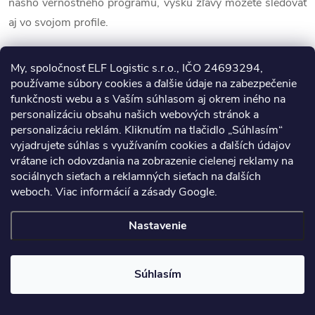
nášho vernostného programu, výšku zľavy môžete sledovať
aj vo svojom profile.
Niektorý z krokov v objednávke ma
My, spoločnosť ELF Logistic s.r.o., IČO 24693294,
nechce pustiť ďalej. Čo mám robiť?
používame súbory cookies a ďalšie údaje na zabezpečenie
funkčnosti webu a s Vaším súhlasom aj okrem iného na
personalizáciu obsahu našich webových stránok a
Skontrolujte, či nepoužívate problematický webový
personalizáciu reklám. Kliknutím na tlačidlo „Súhlasím“
prehliadač. Tým býva spravidla Internet Explorer.
vyjadrujete súhlas s využívaním cookies a ďalších údajov
Odporúčame používať Chrome, Mozilla Firefox alebo Safari.
vrátane ich odovzdania na zobrazenie cielenej reklamy na
sociálnych sieťach a reklamných sieťach na ďalších
Ak problém pretrváva, kontaktujte nás prostredníctvom
weboch.
Viac informácií
a
zásady Google
.
info@inproducts.sk
alebo mobilu +420 778 544 000. K
dispozícii sme každý pracovný deň od 9:00 do 16:00 hod.
Nastavenie
Každý problém vyriešime tak, aby ste boli maximálne
spokojní.
Súhlasím
Zľavový kupón nefunguje, čo mám robiť?