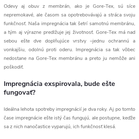
Odevy aj obuv z membrán, ako je Gore-Tex, sú síce
nepremokavé, ale časom sa opotrebovávajú a stráca svoju
funkčnosť. Naša impregnácia tak šetrí samotnú membránu,
a tým aj výrazne predlžuje jej životnosť. Gore-Tex má nad
sebou ešte dve doplňujúce vrstvy –jednu ochrannú a
vonkajšiu, odolnú proti oderu. Impregnácia sa tak vôbec
nedostane na Gore-Tex membránu a preto ju nemôže ani
poškodiť.
Impregnácia exspirovala, bude ešte
fungovať?
Ideálna lehota spotreby impregnácií je dva roky. Aj po tomto
čase impregnácie ešte istý čas fungujú, ale postupne, keďže
sa z nich nanočastice vyparujú, ich funkčnosť klesá.