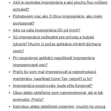
Aká je spotreba impregnácie a akú plochu ňou môžem
ochrániť?
Potrebujem viac ako 5 litrov impregnácie, ako mám
postupovať?
Ako sa vaša impregnácia líši od iných?
Sú impregnácie neškodné pre prírodu a ľudské
zdravie? Musím si počas aplikácie chrániť dýchacie
cesty?
Pri nesprávnej aplikácii nepoškodí impregnácia
impregnované veci?
Prečo by som mal impregnovať aj nepremokavú
membránu, napríklad Gore-Tex, nezničí ju to?
Impregnácia exspirovala, bude ešte fungovať?
Obuv alebo oblečenie som naimpregnoval, ale aj tak
premoklo. Prečo?
Keď obuv alebo oblečenie vyperiem, musím ho znova