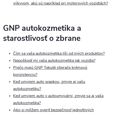
výkyvom, akú sú napríklad pri motorových vozidlách?
GNP
autokozmetika a
starostlivosť o zbrane
Čím sa vaša autokozmetika líši od iných produktov?
Nepoškodí mi vaša autokozmetika lak vozidla?
Prečo majú GNP Tekuté stierače krémovú
konzistenciu?
Keď umyjem auto wapkou, zmyje aj vašu
autokozmetiku?
Keď umyjem auto v autoumyvárni, zmyje sa aj vaša
autokozmetika?
Ako si môžem overiť bezpečnosť jednotlivých