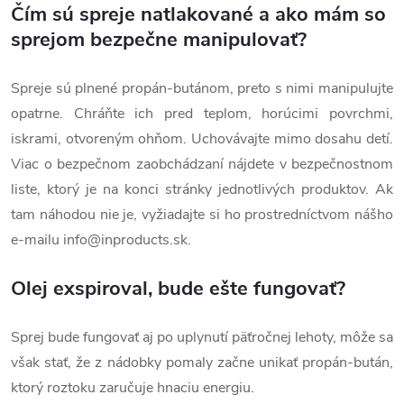
Čím sú spreje natlakované a ako mám so
sprejom bezpečne manipulovať?
Spreje sú plnené propán-butánom, preto s nimi manipulujte
opatrne. Chráňte ich pred teplom, horúcimi povrchmi,
iskrami, otvoreným ohňom. Uchovávajte mimo dosahu detí.
Viac o bezpečnom zaobchádzaní nájdete v bezpečnostnom
liste, ktorý je na konci stránky jednotlivých produktov. Ak
tam náhodou nie je, vyžiadajte si ho prostredníctvom nášho
e-mailu
info@inproducts.sk.
Olej exspiroval, bude ešte fungovať?
Sprej bude fungovať aj po uplynutí päťročnej lehoty, môže sa
však stať, že z nádobky pomaly začne unikať propán-bután,
ktorý roztoku zaručuje hnaciu energiu.