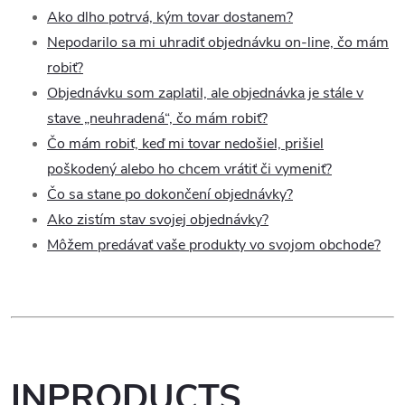
Ako dlho potrvá, kým tovar dostanem?
Nepodarilo sa mi uhradiť objednávku on-line, čo mám
robiť?
Objednávku som zaplatil, ale objednávka je stále v
stave „neuhradená“, čo mám robiť?
Čo mám robiť, keď mi tovar nedošiel, prišiel
poškodený alebo ho chcem vrátiť či vymeniť?
Čo sa stane po dokončení objednávky?
Ako zistím stav svojej objednávky?
Môžem predávať vaše produkty vo svojom obchode?
INPRODUCTS