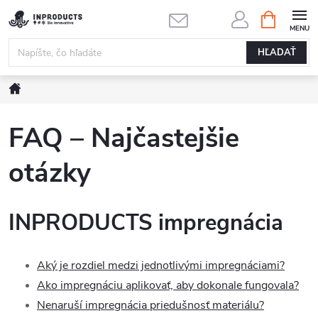
Prejsť
NÁKUPN
KOŠÍK
na
obsah
HĽADAŤ
Domov
FAQ – Najčastejšie
otázky
INPRODUCTS
impregnácia
Aký je rozdiel medzi jednotlivými impregnáciami?
Ako impregnáciu aplikovať, aby dokonale fungovala?
Nenaruší impregnácia priedušnosť materiálu?