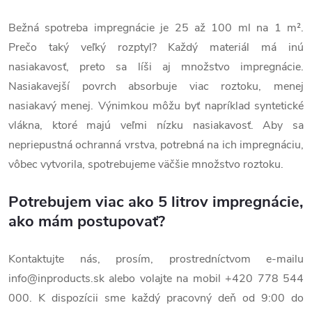
Bežná spotreba impregnácie je 25 až 100 ml na 1 m².
Prečo taký veľký rozptyl? Každý materiál má inú
nasiakavosť, preto sa líši aj množstvo impregnácie.
Nasiakavejší povrch absorbuje viac roztoku, menej
nasiakavý menej. Výnimkou môžu byť napríklad syntetické
vlákna, ktoré majú veľmi nízku nasiakavosť. Aby sa
nepriepustná ochranná vrstva, potrebná na ich impregnáciu,
vôbec vytvorila, spotrebujeme väčšie množstvo roztoku.
Potrebujem viac ako 5 litrov impregnácie,
ako mám postupovať?
Kontaktujte nás, prosím, prostredníctvom e-mailu
info@inproducts.sk
alebo volajte na mobil +420 778 544
000. K dispozícii sme každý pracovný deň od 9:00 do