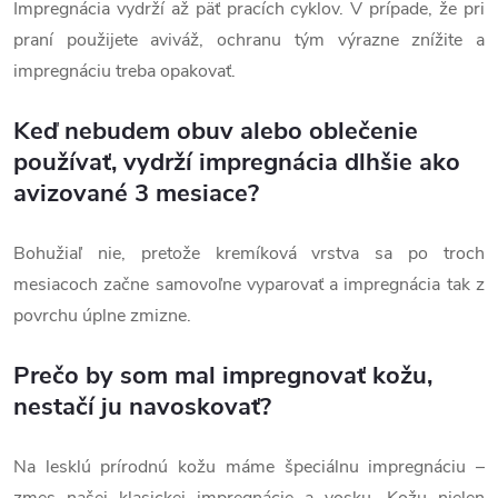
Impregnácia vydrží až päť pracích cyklov. V prípade, že pri
praní použijete aviváž, ochranu tým výrazne znížite a
impregnáciu treba opakovať.
Keď nebudem obuv alebo oblečenie
používať, vydrží impregnácia dlhšie ako
avizované 3 mesiace?
Bohužiaľ nie, pretože kremíková vrstva sa po troch
mesiacoch začne samovoľne vyparovať a impregnácia tak z
povrchu úplne zmizne.
Prečo by som mal impregnovať kožu,
nestačí ju navoskovať?
Na lesklú prírodnú kožu máme špeciálnu impregnáciu –
zmes našej klasickej impregnácie a vosku. Kožu nielen