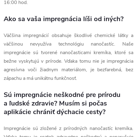
16:00 hod.
Ako sa vaša impregnácia líši od iných?
Väčšina impregnácií obsahuje škodlivé chemické látky a
väčšinou nevyužíva technológiu nanočastíc. Naše
impregnácie sú tvorené nanočasticami kremíka, ktoré sa
bežne vyskytujú v prírode. Vďaka tomu nie je impregnácia
agresívna voči žiadnym materiálom, je bezfarebná, bez
zápachu a má unikátnu funkčnosť.
Sú impregnácie neškodné pre prírodu
a ľudské zdravie? Musím si počas
aplikácie chrániť dýchacie cesty?
Impregnácie sú zložené z prírodných nanočastíc kremíka.
Vďaka tomu je roztok zdravotne neškodný a nenarušuje