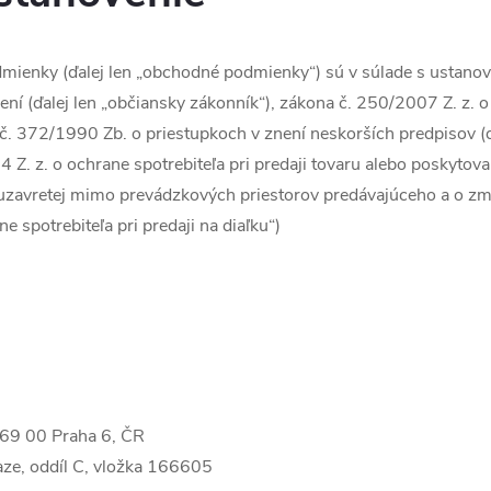
mienky (ďalej len „obchodné podmienky“) sú v súlade s ustano
ní (ďalej len „občiansky zákonník“), zákona č. 250/2007 Z. z. o
č. 372/1990 Zb. o priestupkoch v znení neskorších predpisov (ď
4 Z. z. o ochrane spotrebiteľa pri predaji tovaru alebo poskytov
 uzavretej mimo prevádzkových priestorov predávajúceho a o zm
e spotrebiteľa pri predaji na diaľku“)
169 00 Praha 6, ČR
ze, oddíl C, vložka 166605