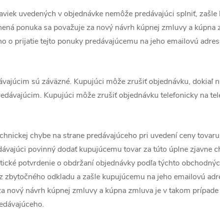
adaviek uvedených v objednávke nemôže predávajúci splniť, zašl
ná ponuka sa považuje za nový návrh kúpnej zmluvy a kúpna z
o o prijatie tejto ponuky predávajúcemu na jeho emailovú adre
dávajúcim sú záväzné. Kupujúci môže zrušiť objednávku, dokiaľ 
edávajúcim. Kupujúci môže zrušiť objednávku telefonicky na t
technickej chybe na strane predávajúceho pri uvedení ceny tovar
dávajúci povinný dodať kupujúcemu tovar za túto úplne zjavne c
ické potvrdenie o obdržaní objednávky podľa týchto obchodný
z zbytočného odkladu a zašle kupujúcemu na jeho emailovú ad
 nový návrh kúpnej zmluvy a kúpna zmluva je v takom prípade u
edávajúceho.