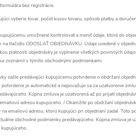
ormulára bez registrácie.
ujúci vyberie tovar, počet kusov tovaru, spôsob platby a doručen
kupujúcemu umožnené kontrolovať a meniť údaje, ktoré do obje
ím na tlačidlo ODOSLAŤ OBJEDNÁVKU. Údaje uvedené v objedn
ou platnosti objednávky je vyplnenie všetkých povinných údajo
 sa zoznámil s týmito obchodnými podmienkami.
ky zašle predávajúci kupujúcemu potvrdenie o obdržaní objedn
o potvrdenie je automatické a nepovažuje sa za uzatvorenie zmlu
dávajúceho. Kúpna zmluva je uzatvorená až po prijatí objedná
a emailovú adresu kupujúceho. / Okamžite po obdržaní objednáv
na emailovú adresu, ktorú kupujúci pri objednaní zadal. Toto po
aktuálne obchodné podmienky predávajúceho. Kúpna zmluva je 
 kupujúceho.