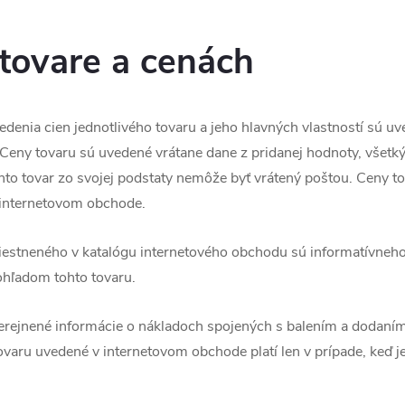
 tovare a cenách
edenia cien jednotlivého tovaru a jeho hlavných vlastností sú uv
Ceny tovaru sú uvedené vrátane dane z pridanej hodnoty, všetký
ento tovar zo svojej podstaty nemôže byť vrátený poštou. Ceny to
 internetovom obchode.
iestneného v katalógu internetového obchodu sú informatívneho 
ohľadom tohto tovaru.
rejnené informácie o nákladoch spojených s balením a dodaním
varu uvedené v internetovom obchode platí len v prípade, keď j