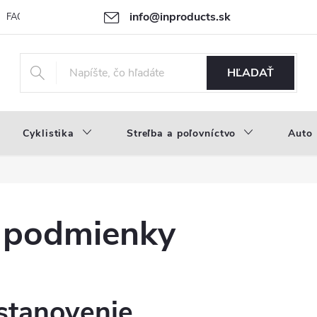
info@inproducts.sk
FAQ
Novinky
Náš príbeh
HĽADAŤ
Cyklistika
Streľba a poľovníctvo
Auto
 podmienky
ustanovenie