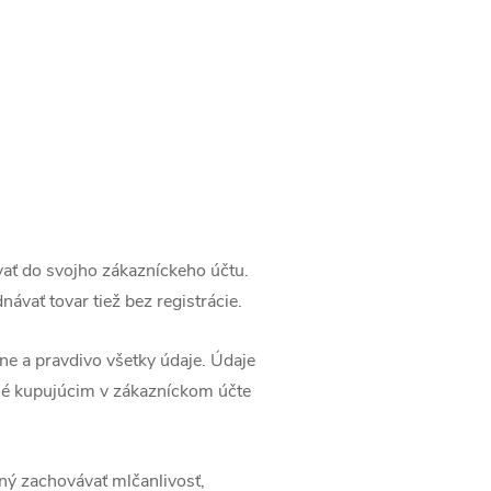
ať do svojho zákazníckeho účtu.
vať tovar tiež bez registrácie.
vne a pravdivo všetky údaje. Údaje
ené kupujúcim v zákazníckom účte
ný zachovávať mlčanlivosť,