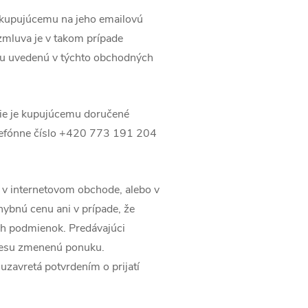
e kupujúcemu na jeho emailovú
mluva je v takom prípade
su uvedenú v týchto obchodných
nie je kupujúcemu doručené
elefónne číslo +420 773 191 204
u v internetovom obchode, alebo v
hybnú cenu ani v prípade, že
ch podmienok. Predávajúci
resu zmenenú ponuku.
zavretá potvrdením o prijatí