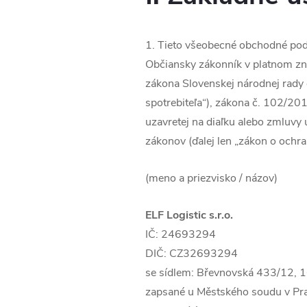
1. Tieto všeobecné obchodné pod
Občiansky zákonník v platnom zne
zákona Slovenskej národnej rady 
spotrebiteľa“), zákona č. 102/201
uzavretej na diaľku alebo zmluvy
zákonov (ďalej len „zákon o ochran
(meno a priezvisko / názov)
ELF Logistic s.r.o.
IČ: 24693294
DIČ: CZ32693294
se sídlem: Břevnovská 433/12, 
zapsané u Městského soudu v Pra