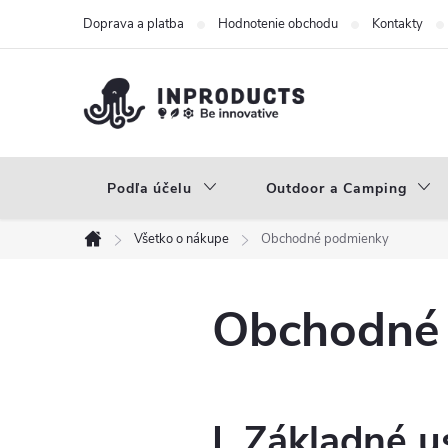
Prejsť
Doprava a platba
Hodnotenie obchodu
Kontakty
na
obsah
Podľa účelu
Outdoor a Camping
Všetko o nákupe
Obchodné podmienky
Domov
Obchodné
I. Základné 