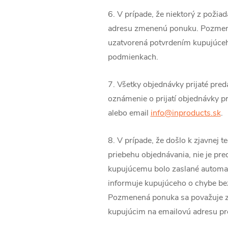
6. V prípade, že niektorý z poži
adresu zmenenú ponuku. Pozmene
uzatvorená potvrdením kupujúceh
podmienkach.
7. Všetky objednávky prijaté pre
oznámenie o prijatí
objednávky pr
alebo email
info@inproducts.sk
.
8. V prípade, že došlo k zjavnej 
priebehu objednávania, nie je pre
kupujúcemu bolo zaslané automat
informuje kupujúceho o chybe be
Pozmenená ponuka sa považuje za
kupujúcim na emailovú adresu pr