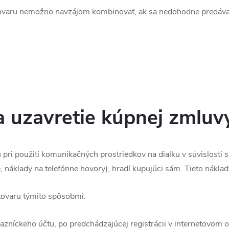
 tovaru nemožno navzájom kombinovať, ak sa nedohodne predávaj
 uzavretie kúpnej zmluv
pri použití komunikačných prostriedkov na diaľku v súvislosti 
, náklady na telefónne hovory), hradí kupujúci sám. Tieto náklad
 tovaru týmito spôsobmi:
azníckeho účtu, po predchádzajúcej registrácii v internetovom 