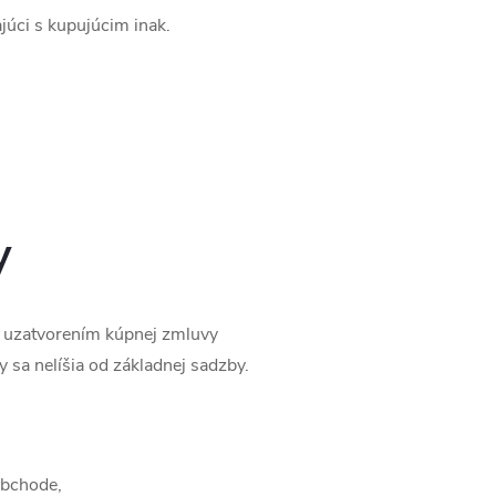
úci s kupujúcim inak.
y
s uzatvorením kúpnej zmluvy
y sa nelíšia od základnej sadzby.
obchode,