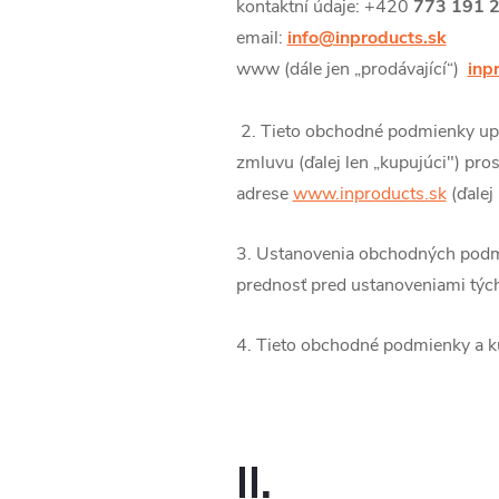
kontaktní údaje: +420
773 191 
email:
info@inproducts.sk
www (dále jen „prodávající“)
inp
2. Tieto obchodné podmienky upr
zmluvu (ďalej len „kupujúci") pr
adrese
www.inproducts.sk
(ďalej
3. Ustanovenia obchodných podmi
prednosť pred ustanoveniami tý
4. Tieto obchodné podmienky a k
II.