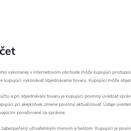
čet
ceho vykonanej v internetovom obchode môže kupujúci pristupov
 kupujúci vykonávať objednávanie tovaru. Kupujúci môže objedná
o účtu a pri objednávaní tovaru je kupujúci povinný uvádzať sprá
upujúci pri akejkoľvek zmene povinný aktualizovať. Údaje uved
ávajúcim považované za správne.
e zabezpečený užívateľským menom a heslom. Kupujúci je povin