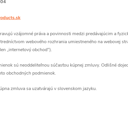
204
roducts.sk
avujú vzájomné práva a povinnosti medzi predávajúcim a fyzic
ostredníctvom webového rozhrania umiestneného na webovej strá
 len „internetový obchod").
enok sú neoddeliteľnou súčasťou kúpnej zmluvy. Odlišné doje
chto obchodných podmienok.
úpna zmluva sa uzatvárajú v slovenskom jazyku.