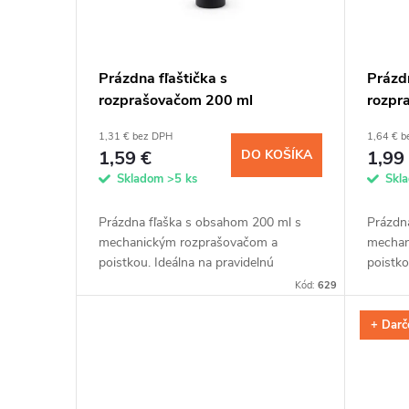
s
r
p
o
Prázdna fľaštička s
Prázdn
rozprašovačom 200 ml
rozpr
r
d
1,31 € bez DPH
1,64 € 
o
u
1,59 €
DO KOŠÍKA
1,99
Skladom
>5 ks
Skl
d
k
Prázdna fľaška s obsahom 200 ml s
Prázdn
u
mechanickým rozprašovačom a
mechan
t
poistkou. Ideálna na pravidelnú
poistko
aplikáciu našich impregnácií z 5 l
aplikác
k
Kód:
629
o
balenia alebo na všestranné využitie.
balenia
+ Darč
t
v
o