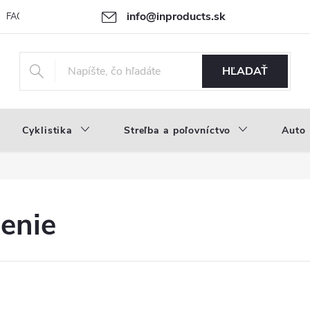
info@inproducts.sk
FAQ
Novinky
Náš príbeh
HĽADAŤ
Cyklistika
Streľba a poľovníctvo
Auto
enie