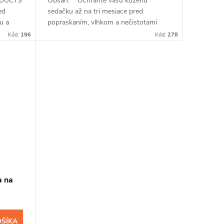
ODUCTS
Obsah: Ochráňte vašu koženú
ed
sedačku až na tri mesiace pred
u a
popraskaním, vlhkom a nečistotami
 tri
impregnáciou INPRODUCTS. So
Kód:
196
Kód:
278
sprejom s kremíkovými nanočasticami
a...
 na
OŠÍKA