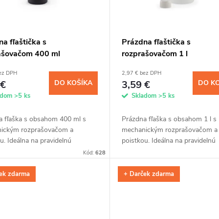
a fľaštička s
Prázdna fľaštička s
ašovačom 400 ml
rozprašovačom 1 l
bez DPH
2,97 € bez DPH
 €
DO KOŠÍKA
3,59 €
DO K
adom
>5 ks
Skladom
>5 ks
a fľaška s obsahom 400 ml s
Prázdna fľaška s obsahom 1 l s
ickým rozprašovačom a
mechanickým rozprašovačom a
u. Ideálna na pravidelnú
poistkou. Ideálna na pravidelnú
iu našich impregnácií z 5 l
aplikáciu našich impregnácií z 5 
Kód:
628
 alebo na všestranné využitie.
balenia alebo na všestranné využ
ek zdarma
+ Darček zdarma