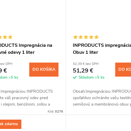
DUCTS Impregnácia na
INPRODUCTS impregnácia
né odevy 1 liter
Obuv 1 liter
 bez DPH
42,39 € bez DPH
9 €
DO KOŠÍKA
51,29 €
DO K
adom
>5 ks
Skladom
>5 ks
 Impregnáciou INPRODUCTS
Obsah:Impregnáciou INPROD
ite váš pracovný odev pred
spoľahlivo ochránite vašu textiln
i olejom, benzínom, soľou a
semišovú a membránovú obuv 
 chemickými látkami až na tri
prevlhnutím a znečistením. Kre
Kód:
0276
. Jednoduchá aplikácia
vrstva z nanočastíc odpudzuje vo
...
ek zdarma