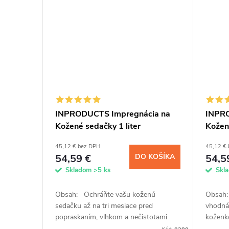
INPRODUCTS Impregnácia na
INPRO
Kožené sedačky 1 liter
Koženú
45,12 € bez DPH
45,12 €
54,59 €
DO KOŠÍKA
54,5
Skladom
>5 ks
Skl
Obsah: Ochráňte vašu koženú
Obsah:
sedačku až na tri mesiace pred
vhodná 
popraskaním, vlhkom a nečistotami
koženko
impregnáciou INPRODUCTS. So
troch u