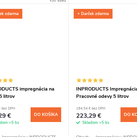
Kód:
0281
chej aplikácii pomocou spreja
voskovej prímesi ochránite kožu
tri...
ek zdarma
+ Darček zdarma
DUCTS impregnácia na
INPRODUCTS Impregnácia
 litrov
Pracovné odevy 5 litrov
€ bez DPH
184,54 € bez DPH
29 €
DO KOŠÍKA
223,29 €
DO K
adom
>5 ks
Skladom
>5 ks