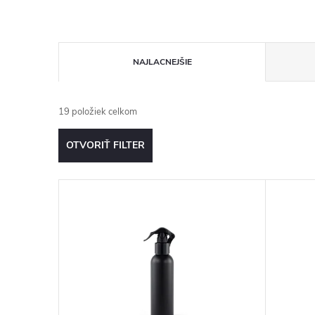
R
NAJLACNEJŠIE
a
19
položiek celkom
d
OTVORIŤ FILTER
e
V
n
ý
i
p
e
i
p