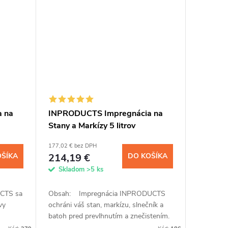
 na
INPRODUCTS Impregnácia na
Stany a Markízy 5 litrov
177,02 € bez DPH
OŠÍKA
214,19 €
DO KOŠÍKA
Skladom
>5 ks
CTS sa
Obsah: Impregnácia INPRODUCTS
vy
ochráni váš stan, markízu, slnečník a
batoh pred prevlhnutím a znečistením.
ie a
Či je materiál z membrány, prírodnej