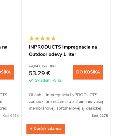
 na
INPRODUCTS Impregnácia na
Outdoor odevy 1 liter
44,04 € bez DPH
OŠÍKA
53,29 €
DO KOŠÍKA
Skladom
>5 ks
UCTS
Obsah: Impregnácia INPRODUCTS
ú,
zamedzí premočeniu a zašpineniu vašej
pred
membránovej, softshellovej aj klasickej
míková
bundy a nohavíc, čiapky alebo rukavíc.
Kód:
0274
Kód:
0275
du,...
Prípravok ľahko...
+ Darček zdarma