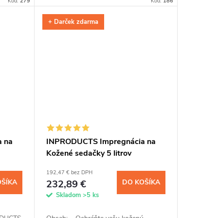
Kód:
279
Kód:
186
 až na
kože alebo...
+ Darček zdarma
 na
INPRODUCTS Impregnácia na
Kožené sedačky 5 litrov
192,47 € bez DPH
OŠÍKA
232,89 €
DO KOŠÍKA
Skladom
>5 ks