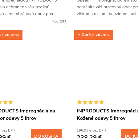
: Impregnáciou INPRODUCTS
Obsah: Impregnáciou INPR
ivo ochránite vašu textilnú,
ochránite váš pracovný odev pr
vú a membránovú obuv pred
vlhkom i olejom, benzínom, soľo
utím a znečistením. Kremíková
ďalšími chemickými látkami až na
Kód:
194
z nanočastíc odpudzuje...
mesiace. Jednoduchá...
ek zdarma
+ Darček zdarma
DUCTS Impregnácia na
INPRODUCTS Impregnácia
r odevy 5 litrov
Kožené odevy 5 litrov
€ bez DPH
196,93 € bez DPH
89 €
DO KOŠÍKA
238,29 €
DO K