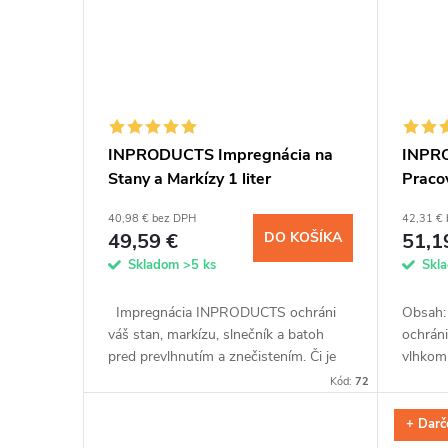
v
INPRODUCTS Impregnácia na
INPRO
Stany a Markízy 1 liter
Pracov
40,98 € bez DPH
42,31 €
49,59 €
DO KOŠÍKA
51,1
Skladom
>5 ks
Skl
Impregnácia INPRODUCTS ochráni
Obsah:
váš stan, markízu, slnečník a batoh
ochrán
pred prevlhnutím a znečistením. Či je
vlhkom 
materiál z membrány, prírodnej kože
ďalšími
Kód:
72
alebo syntetických vlákien,...
mesiace
sprejom,
+ Darč