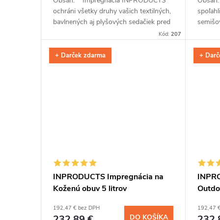
Obsah: Impregnácia INPRODUCTS
Obsah
ochráni všetky druhy vašich textilných,
spoľahl
bavlnených aj plyšových sedačiek pred
semišo
zašpinením potravinami, sladkými
prevlhn
Kód:
207
nápojmi alebo...
vrstva 
+ Darček zdarma
+ Darč
INPRODUCTS Impregnácia na
INPRO
Koženú obuv 5 litrov
Outdoo
192,47 € bez DPH
192,47 
232,89 €
DO KOŠÍKA
232,