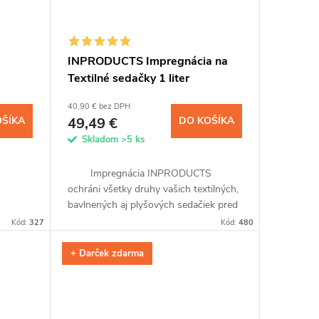
INPRODUCTS Impregnácia na
Textilné sedačky 1 liter
40,90 € bez DPH
OŠÍKA
49,49 €
DO KOŠÍKA
Skladom
>5 ks
Impregnácia INPRODUCTS
ochráni všetky druhy vašich textilných,
bavlnených aj plyšových sedačiek pred
l
zašpinením potravinami, sladkými
Kód:
327
Kód:
480
itie.
nápojmi alebo domácimi...
+ Darček zdarma