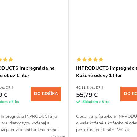
DUCTS Impregnácia na
INPRODUCTS Impregnácia
 obuv 1 liter
Kožené odevy 1 liter
 bez DPH
46,11 € bez DPH
9 €
DO KOŠÍKA
55,79 €
DO K
adom
>5 ks
Skladom
>5 ks
 Impregnácia INPRODUCTS je
Obsah: S prípravkom INPRODU
pre všetky typy koženej a
o vaše kožené a koženkové ode
vej obuvi a plní funkciu rovno
perfektne postaráte. Vďaka
nikátnych prípravkov. Po
jedinečnému spojeniu impregnác