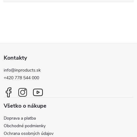
Z
Kontakty
á
info@inproducts.sk
p
+420 778 544 000
ä
Všetko o nákupe
t
Doprava a platba
i
Obchodné podmienky
Ochrana osobných údajov