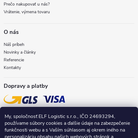
e
Prečo nakupovať u nás?
Vrátenie, výmena tovaru
O nás
Náš príbeh
Novinky a články
Referencie
Kontakty
Dopravy a platby
My, spoločnosť ELF Logistic s.r.o., IČO 24693294,
používame súbory cookies a ďalšie údaje na zabezpečenie
funkčnosti webu a s Vaším súhlasom aj okrem iného na
personalizáciu obsahu našich webových stránok a