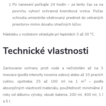
Po nanesení počkajte 24 hodín – za tento čas sa na
povrchu vytvorí ochranná kremíková vrstva. Počas
schnutia umiestnite ošetrovaný predmet do vetraných
priestorov mimo dosahu slnečných lúčov.
Nádobku s roztokom skladujte pri teplotách 3 až 30 °C.
Technické vlastnosti
Zachovanie ochrany proti vode a nečistotám až na 3
mesiace (podľa intenzity nosenia odevu) alebo až 10 pracích
2
cyklov, spotreba: 25 až 100 ml na 1 m
– podľa
absorpčných vlastností materiálu, použiteľnosť: minimálne 2
roky od dátumu výroby, obsah balenia: 200 ml, 400 ml, 1 l
a 5 l.