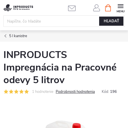
Prejsť
NÁKUPN
KOŠÍK
na
obsah
HĽADAŤ
5 l kanistre
INPRODUCTS
Impregnácia na Pracovné
odevy 5 litrov
1 hodnotenie
Podrobnosti hodnotenia
Kód:
196