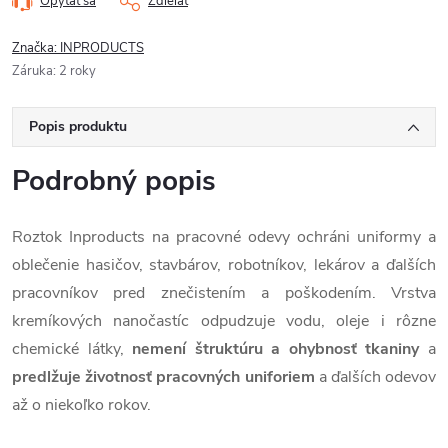
Opýtať sa
Zdieľať
Značka:
INPRODUCTS
Záruka
:
2 roky
Popis produktu
Podrobný popis
Roztok Inproducts na pracovné odevy ochráni uniformy a
oblečenie hasičov, stavbárov, robotníkov, lekárov a ďalších
pracovníkov pred znečistením a poškodením. Vrstva
kremíkových nanočastíc odpudzuje vodu, oleje i rôzne
chemické látky,
nemení štruktúru a ohybnosť tkaniny
a
predlžuje životnosť pracovných uniforiem
a ďalších odevov
až o niekoľko rokov.