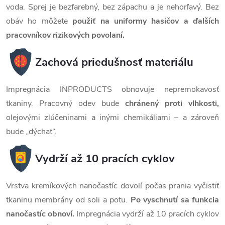
voda. Sprej je bezfarebný, bez zápachu a je nehorľavý. Bez
obáv ho môžete
použiť na uniformy hasičov a ďalších
pracovníkov rizikových povolaní.
Zachová priedušnosť materiálu
Impregnácia INPRODUCTS obnovuje nepremokavosť
tkaniny. Pracovný odev bude
chránený proti vlhkosti,
olejovými zlúčeninami a inými chemikáliami – a zároveň
bude „dýchať“.
Vydrží až 10 pracích cyklov
Vrstva kremíkových nanočastíc dovolí počas prania vyčistiť
tkaninu membrány od soli a potu.
Po vyschnutí sa funkcia
nanočastíc obnoví.
Impregnácia vydrží až 10 pracích cyklov