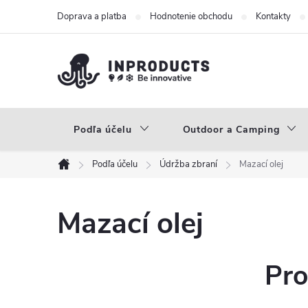
Prejsť
Doprava a platba
Hodnotenie obchodu
Kontakty
na
obsah
Podľa účelu
Outdoor a Camping
Podľa účelu
Údržba zbraní
Mazací olej
Domov
Mazací olej
Pro