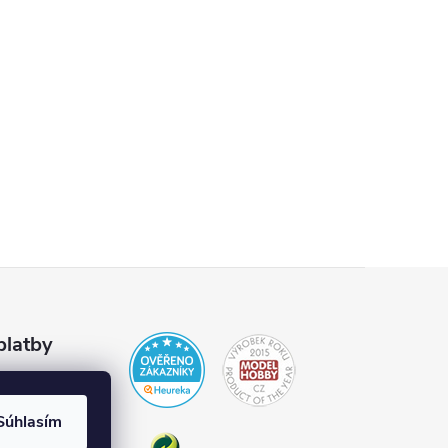
platby
Súhlasím