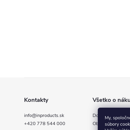
Z
á
Kontakty
Všetko o nák
p
info@inproducts.sk
Doprava a platba
My, spoločn
ä
+420 778 544 000
Obchodné podmie
súbory cooki