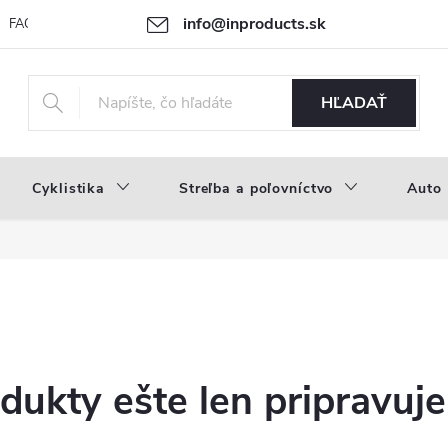
info@inproducts.sk
FAQ
Novinky
Náš príbeh
HĽADAŤ
Cyklistika
Streľba a poľovníctvo
Auto
dukty ešte len pripravuj