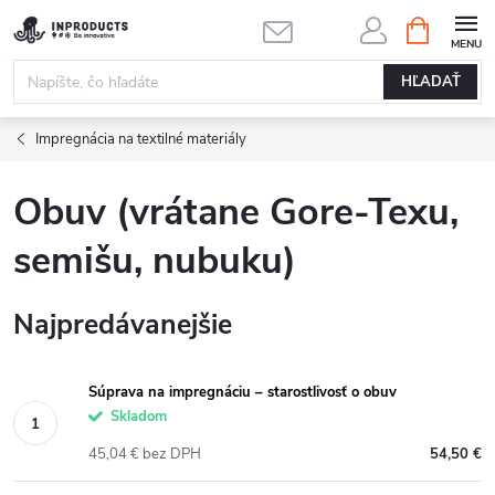
Prejsť
NÁKUPN
KOŠÍK
na
obsah
HĽADAŤ
Impregnácia na textilné materiály
Obuv (vrátane Gore-Texu,
semišu, nubuku)
Najpredávanejšie
Súprava na impregnáciu – starostlivosť o obuv
Skladom
45,04 € bez DPH
54,50 €