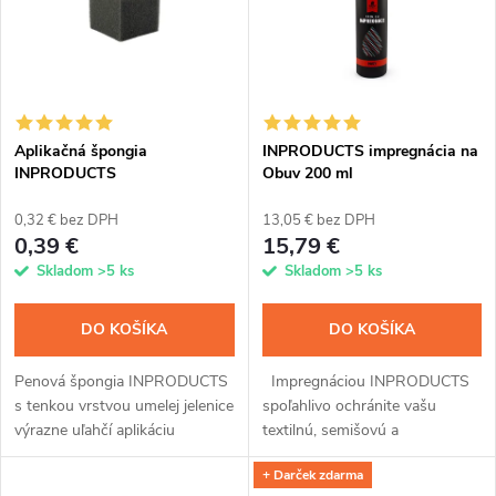
e
p
n
i
i
s
e
Aplikačná špongia
INPRODUCTS impregnácia na
INPRODUCTS
Obuv 200 ml
p
p
0,32 € bez DPH
13,05 € bez DPH
r
0,39 €
15,79 €
r
Skladom
>5 ks
Skladom
>5 ks
o
o
DO KOŠÍKA
DO KOŠÍKA
d
d
Penová špongia INPRODUCTS
Impregnáciou INPRODUCTS
u
s tenkou vrstvou umelej jelenice
spoľahlivo ochránite vašu
u
výrazne uľahčí aplikáciu
textilnú, semišovú a
k
všetkých impregnácií.
membránovú obuv pred
+ Darček zdarma
prevlhnutím a znečistením.