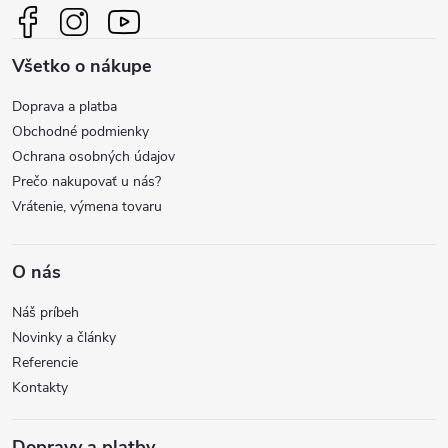
ä
i
Všetko o nákupe
t
e
Doprava a platba
p
i
Obchodné podmienky
r
Ochrana osobných údajov
e
Prečo nakupovať u nás?
v
Vrátenie, výmena tovaru
k
y
O nás
v
Náš príbeh
Novinky a články
ý
Referencie
Kontakty
p
i
Dopravy a platby