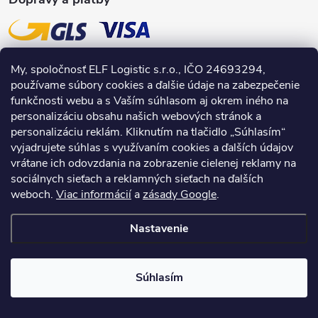
s
u
My, spoločnosť ELF Logistic s.r.o., IČO 24693294,
používame súbory cookies a ďalšie údaje na zabezpečenie
funkčnosti webu a s Vaším súhlasom aj okrem iného na
personalizáciu obsahu našich webových stránok a
personalizáciu reklám. Kliknutím na tlačidlo „Súhlasím“
vyjadrujete súhlas s využívaním cookies a ďalších údajov
vrátane ich odovzdania na zobrazenie cielenej reklamy na
sociálnych sieťach a reklamných sieťach na ďalších
weboch.
Viac informácií
a
zásady Google
.
Nastavenie
Copyright 2026
INPRODUCTS.sk
. Všetky práva vyhradené.
Súhlasím
Vytvoril Shoptet