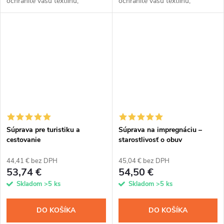
ochránite vašu textilnú,
ochránite vašu textilnú,
semišovú a membránovú obuv
semišovú a membránovú obuv
pred prevlhnutím a znečistením.
pred prevlhnutím a znečistením.
Kremíková vrstva z nanočastíc
Kremíková vrstva z nanočastíc
odpudzuje vodu,...
odpudzuje vodu,...
Súprava pre turistiku a
Súprava na impregnáciu –
cestovanie
starostlivosť o obuv
44,41 € bez DPH
45,04 € bez DPH
53,74 €
54,50 €
Skladom
>5 ks
Skladom
>5 ks
DO KOŠÍKA
DO KOŠÍKA