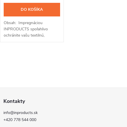
DO KOŠÍKA
Obsah: Impregnáciou
INPRODUCTS spoľahlivo
ochránite vašu textilnú,
semišovú a membránovú obuv
pred prevlhnutím a znečistením.
Kremíková vrstva z nanočastíc
O
odpudzuje...
v
l
Z
á
Kontakty
d
á
a
info@inproducts.sk
p
+420 778 544 000
c