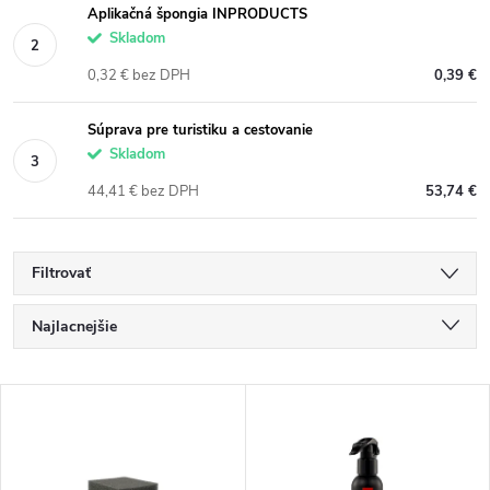
Aplikačná špongia INPRODUCTS
Skladom
0,32 € bez DPH
0,39 €
Súprava pre turistiku a cestovanie
Skladom
44,41 € bez DPH
53,74 €
Filtrovať
R
Najlacnejšie
a
Najdrahšie
V
Najpredávanejšie
d
ý
Abecedne