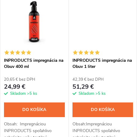
k
Kremíková vrstva z nanočastíc
t
odpudzuje vodu, zachováva...
t
o
o
v
v
INPRODUCTS impregnácia na
INPRODUCTS impregnácia na
Obuv 400 ml
Obuv 1 liter
20,65 € bez DPH
42,39 € bez DPH
24,99 €
51,29 €
Skladom
>5 ks
Skladom
>5 ks
DO KOŠÍKA
DO KOŠÍKA
Obsah: Impregnáciou
Obsah:Impregnáciou
INPRODUCTS spoľahlivo
INPRODUCTS spoľahlivo