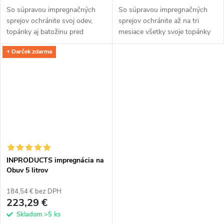
So súpravou impregnačných
So súpravou impregnačných
sprejov ochránite svoj odev,
sprejov ochránite až na tri
topánky aj batožinu pred
mesiace všetky svoje topánky
vlhkosťou aj znečistením. Tri
od športových až po
+ Darček zdarma
rôzne nanospreje, jednoduchá
spoločenské. Kremíková vrstva
aplikácia. Tenký film z
z nanočastíc odpudzuje vodu,
kremíkových...
zachováva...
INPRODUCTS impregnácia na
Obuv 5 litrov
184,54 € bez DPH
223,29 €
Skladom
>5 ks