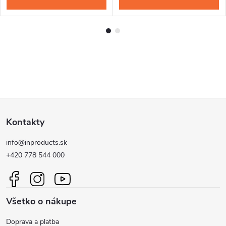
Z
Kontakty
á
info@inproducts.sk
p
+420 778 544 000
ä
Všetko o nákupe
t
Doprava a platba