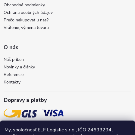
i
Obchodné podmienky
Ochrana osobných údajov
e
Prečo nakupovať u nás?
Vrátenie, výmena tovaru
O nás
Náš príbeh
Novinky a články
Referencie
Kontakty
Dopravy a platby
My, spoločnosť ELF Logistic s.r.o., IČO 24693294,