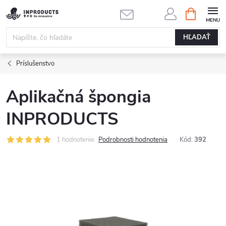
Prejsť
NÁKUPN
KOŠÍK
na
obsah
HĽADAŤ
Príslušenstvo
Aplikačná špongia
INPRODUCTS
1 hodnotenie
Podrobnosti hodnotenia
Kód:
392