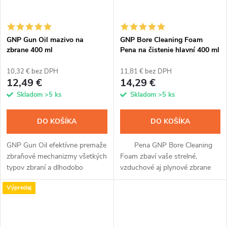
GNP Gun Oil mazivo na
GNP Bore Cleaning Foam
zbrane 400 ml
Pena na čistenie hlavní 400 ml
10,32 € bez DPH
11,81 € bez DPH
12,49 €
14,29 €
Skladom
>5 ks
Skladom
>5 ks
DO KOŠÍKA
DO KOŠÍKA
GNP Gun Oil efektívne premaže
Pena GNP Bore Cleaning
zbraňové mechanizmy všetkých
Foam zbaví vaše strelné,
typov zbraní a dlhodobo
vzduchové aj plynové zbrane
zabráni ich korózii. Jednoduchá
všetkých povýstrelových
Výpredaj
aplikácia sprejom, ktorý vďaka
splodín, zvyškov strelného
nanočasticiam dokonale...
prachu aj ďalších nečistôt.
Zaistite, aby...