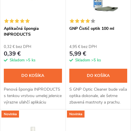
n
i
i
s
e
Aplikačná špongia
GNP Čistič optik 100 ml
INPRODUCTS
p
p
0,32 € bez DPH
4,95 € bez DPH
r
0,39 €
5,99 €
r
Skladom
>5 ks
Skladom
>5 ks
o
o
DO KOŠÍKA
DO KOŠÍKA
d
d
Penová špongia INPRODUCTS
S GNP Optic Cleaner bude vaša
u
s tenkou vrstvou umelej jelenice
optika dokonale, ale šetrne
u
výrazne uľahčí aplikáciu
zbavená mastnoty a prachu.
k
všetkých impregnácií.
Okrem toho má
Novinka
Novinka
protizahmlievajúci a antistatický
k
efekt. Je vhodný na puškohľady,
t
ďalekohľady,...