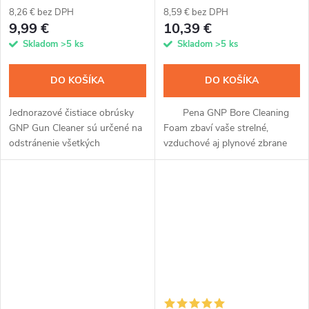
8,26 € bez DPH
8,59 € bez DPH
9,99 €
10,39 €
Skladom
>5 ks
Skladom
>5 ks
DO KOŠÍKA
DO KOŠÍKA
Jednorazové čistiace obrúsky
Pena GNP Bore Cleaning
GNP Gun Cleaner sú určené na
Foam zbaví vaše strelné,
odstránenie všetkých
vzduchové aj plynové zbrane
povýstrelových splodín, ako sú
všetkých povýstrelových
meď, zinok, olovo, karbón a
splodín, zvyškov strelného
tombak. Efektívne vyčistí
prachu aj ďalších nečistôt.
pušky,...
Zaistite, aby...