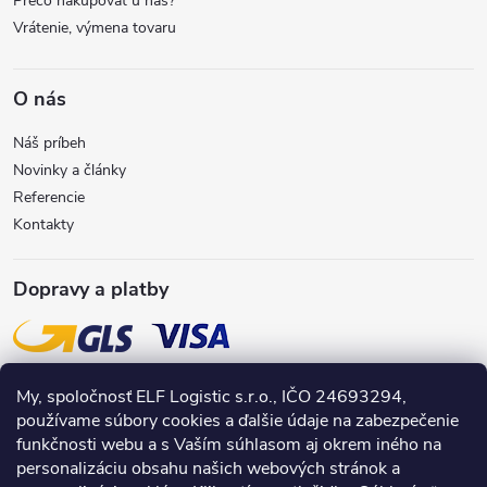
e
Prečo nakupovať u nás?
v
Vrátenie, výmena tovaru
k
y
O nás
v
Náš príbeh
Novinky a články
ý
Referencie
Kontakty
p
i
Dopravy a platby
s
u
My, spoločnosť ELF Logistic s.r.o., IČO 24693294,
používame súbory cookies a ďalšie údaje na zabezpečenie
funkčnosti webu a s Vaším súhlasom aj okrem iného na
personalizáciu obsahu našich webových stránok a