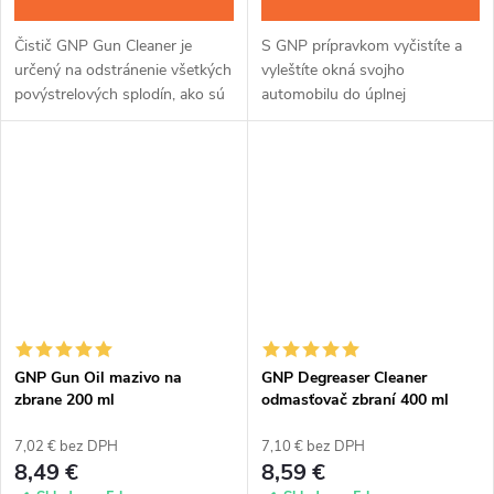
Čistič GNP Gun Cleaner je
S GNP prípravkom vyčistíte a
určený na odstránenie všetkých
vyleštíte okná svojho
povýstrelových splodín, ako sú
automobilu do úplnej
meď, zinok, olovo, karbón a
transparentnosti a až na tri
tombak. Jednoducho aplikujete
mesiace zlepšíte viditeľnosť aj
sprejom, nanočastice počas
za prudkého dažďa.
15...
Jednoducho sa nanáša a...
GNP Gun Oil mazivo na
GNP Degreaser Cleaner
zbrane 200 ml
odmasťovač zbraní 400 ml
7,02 € bez DPH
7,10 € bez DPH
8,49 €
8,59 €