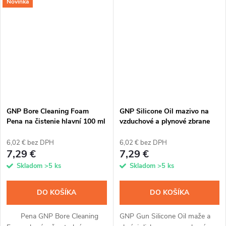
Novinka
tombak. Jednoducho aplikujete
Jednoduchá aplikácia sprejom,
sprejom, nanočastice počas
ktorý vďaka nanočasticiam
15...
dokonale...
GNP Bore Cleaning Foam
GNP Silicone Oil mazivo na
Pena na čistenie hlavní 100 ml
vzduchové a plynové zbrane
200 ml
6,02 € bez DPH
6,02 € bez DPH
7,29 €
7,29 €
Skladom
>5 ks
Skladom
>5 ks
DO KOŠÍKA
DO KOŠÍKA
Pena GNP Bore Cleaning
GNP Gun Silicone Oil maže a