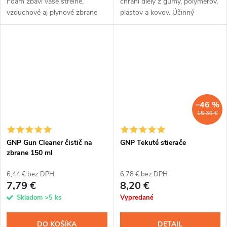
Foam zbaví vaše strelné,
chráni diely z gumy, polymérov,
vzduchové aj plynové zbrane
plastov a kovov. Účinný
všetkých povýstrelových
silikónový olej určený pre
splodín, zvyškov strelného
vzduchové a plynové zbrane,
prachu aj ďalších nečistôt.
airsoftové zbrane, paintballové...
Zaistite, aby...
–46 %
15,39 €
GNP Gun Cleaner čistič na
GNP Tekuté stierače
zbrane 150 ml
6,44 € bez DPH
6,78 € bez DPH
7,79 €
8,20 €
Skladom
>5 ks
Vypredané
DO KOŠÍKA
DETAIL