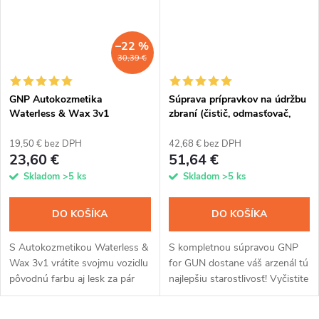
–22 %
30,39 €
GNP Autokozmetika
Súprava prípravkov na údržbu
Waterless & Wax 3v1
zbraní (čistič, odmasťovač,
mazivo a antikorózny sprej)
19,50 € bez DPH
42,68 € bez DPH
23,60 €
51,64 €
Skladom
>5 ks
Skladom
>5 ks
DO KOŠÍKA
DO KOŠÍKA
S Autokozmetikou Waterless &
S kompletnou súpravou GNP
Wax 3v1 vrátite svojmu vozidlu
for GUN dostane váš arzenál tú
pôvodnú farbu aj lesk za pár
najlepšiu starostlivosť! Vyčistite
minút. Jednoduchá aplikácia
svoje zbrane od povýstrelových
rozstrekovačom, bez použitia
splodín, zvyškov strelného