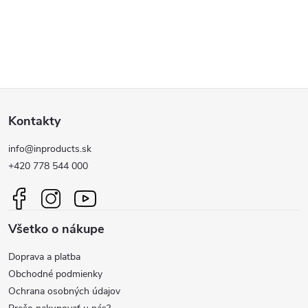
jedinej kvapky vody, špinu...
prachu aj ďalších nečistôt....
O
v
l
Z
á
Kontakty
d
á
a
info@inproducts.sk
p
+420 778 544 000
c
ä
i
Všetko o nákupe
t
e
Doprava a platba
p
i
Obchodné podmienky
r
Ochrana osobných údajov