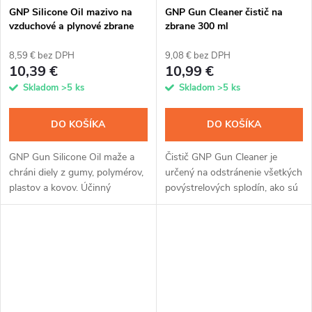
GNP Silicone Oil mazivo na
GNP Gun Cleaner čistič na
vzduchové a plynové zbrane
zbrane 300 ml
400 ml
8,59 € bez DPH
9,08 € bez DPH
10,39 €
10,99 €
Skladom
>5 ks
Skladom
>5 ks
DO KOŠÍKA
DO KOŠÍKA
GNP Gun Silicone Oil maže a
Čistič GNP Gun Cleaner je
chráni diely z gumy, polymérov,
určený na odstránenie všetkých
plastov a kovov. Účinný
povýstrelových splodín, ako sú
silikónový olej určený pre
meď, zinok, olovo, karbón a
vzduchové a plynové zbrane,
tombak. Jednoducho aplikujete
airsoftové zbrane, paintballové...
sprejom, nanočastice počas
15...