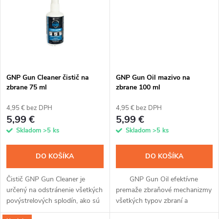
t
o
o
v
v
GNP Gun Cleaner čistič na
GNP Gun Oil mazivo na
zbrane 75 ml
zbrane 100 ml
4,95 € bez DPH
4,95 € bez DPH
5,99 €
5,99 €
Skladom
>5 ks
Skladom
>5 ks
DO KOŠÍKA
DO KOŠÍKA
Čistič GNP Gun Cleaner je
GNP Gun Oil efektívne
určený na odstránenie všetkých
premaže zbraňové mechanizmy
povýstrelových splodín, ako sú
všetkých typov zbraní a
meď, zinok, olovo, karbón a
dlhodobo zabráni ich korózii.