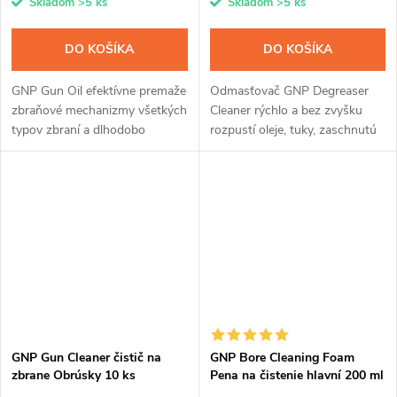
Skladom
>5 ks
Skladom
>5 ks
DO KOŠÍKA
DO KOŠÍKA
GNP Gun Oil efektívne premaže
Odmasťovač GNP Degreaser
zbraňové mechanizmy všetkých
Cleaner rýchlo a bez zvyšku
typov zbraní a dlhodobo
rozpustí oleje, tuky, zaschnutú
zabráni ich korózii. Jednoduchá
vazelínu, pasty, mastnotu,
aplikácia sprejom, ktorý vďaka
predchádzajúcu chémiu, čistidlá
nanočasticiam dokonale...
a ďalšie silné znečistenie z...
GNP Gun Cleaner čistič na
GNP Bore Cleaning Foam
zbrane Obrúsky 10 ks
Pena na čistenie hlavní 200 ml