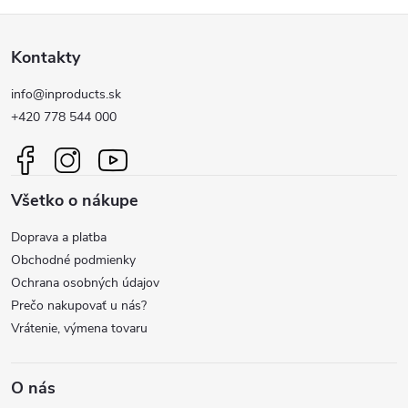
Z
Kontakty
á
info@inproducts.sk
p
+420 778 544 000
ä
Všetko o nákupe
t
Doprava a platba
i
Obchodné podmienky
Ochrana osobných údajov
e
Prečo nakupovať u nás?
Vrátenie, výmena tovaru
O nás