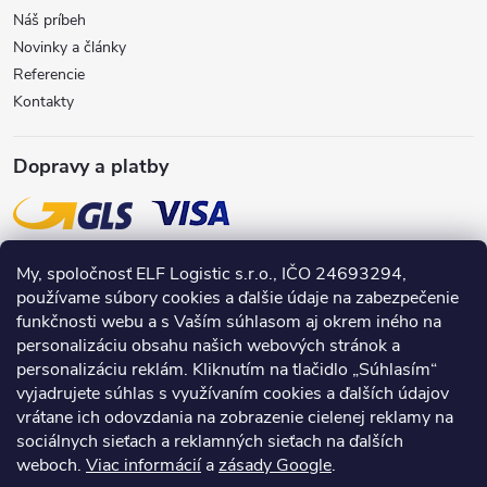
Náš príbeh
Novinky a články
Referencie
Kontakty
Dopravy a platby
My, spoločnosť ELF Logistic s.r.o., IČO 24693294,
používame súbory cookies a ďalšie údaje na zabezpečenie
funkčnosti webu a s Vaším súhlasom aj okrem iného na
personalizáciu obsahu našich webových stránok a
personalizáciu reklám. Kliknutím na tlačidlo „Súhlasím“
vyjadrujete súhlas s využívaním cookies a ďalších údajov
vrátane ich odovzdania na zobrazenie cielenej reklamy na
sociálnych sieťach a reklamných sieťach na ďalších
weboch.
Viac informácií
a
zásady Google
.