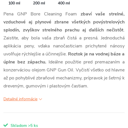
Pena GNP Bore Cleaning Foam
zbaví vaše strelné,
vzduchové aj plynové zbrane všetkých povýstrelových
splodín, zvyškov strelného prachu aj ďalších nečistôt
.
Zaistite, aby bola vaša zbraň čistá a presná. Jednoduchá
aplikácia peny, vďaka nanočasticiam prichytené nánosy
uvoľňuje rýchlejšie a účinnejšie.
Roztok je na vodnej báze a
úplne bez zápachu.
Ideálne použitie pred premazaním a
konzerváciou olejom GNP Gun Oil. Vyčistí všetko od hlavne
až po pohyblivé zbraňové mechanizmy, prípravok je šetrný k
dreveným, gumovým i plastovým častiam.
Detailné informácie
Skladom
>5 ks