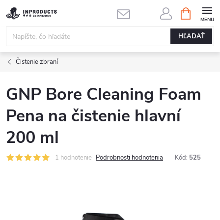
Prejsť
NÁKUPN
KOŠÍK
na
obsah
HĽADAŤ
Čistenie zbraní
GNP Bore Cleaning Foam
Pena na čistenie hlavní
200 ml
1 hodnotenie
Podrobnosti hodnotenia
Kód:
525