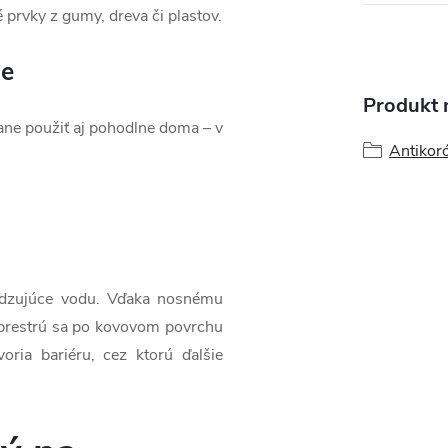
 prvky z gumy, dreva či plastov.
ie
Produkt n
ane použiť aj pohodlne doma – v
Antikor
udzujúce vodu. Vďaka nosnému
zprestrú sa po kovovom povrchu
oria bariéru, cez ktorú ďalšie