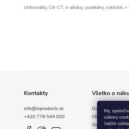
Uhľovodíky, C6-C7, n-alkány, izoalkány, cyklické, 
Z
á
Kontakty
Všetko o nák
p
info@inproducts.sk
Doprava a platba
My, spoločn
ä
+420 778 544 000
Obchodné podmie
súbory cooki
Vaším súhla
Ochrana osobných