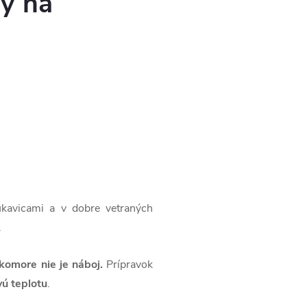
ný na
ukavicami a v dobre vetraných
.
v komore nie je náboj.
Prípravok
vú teplotu
.