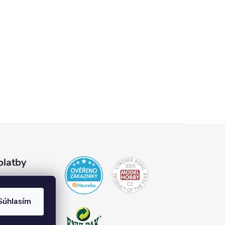
platby
Súhlasím