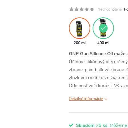
Neohodnotené
Po
GNP Gun Silicone Oil maže a
Účinný silikónový olej určený
zbrane, paintballové zbrane. 
zložkami roztoku znížia tre
Odolnosť voči korózii. Výraz
Detailné informácie
Skladom
>5 ks