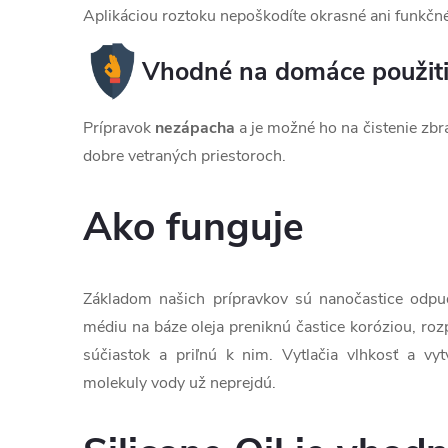
Aplikáciou roztoku nepoškodíte okrasné ani funkčné
Vhodné na domáce použit
Prípravok
nezápacha
a je možné ho na čistenie zbr
dobre vetraných priestoroch.
Ako funguje
Základom našich prípravkov sú nanočastice odp
médiu na báze oleja preniknú častice koróziou, ro
súčiastok a priľnú k nim. Vytlačia vlhkosť a vytv
molekuly vody už neprejdú.