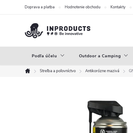
Prejsť
Doprava a platba
Hodnotenie obchodu
Kontakty
na
obsah
Podľa účelu
Outdoor a Camping
Streľba a poľovníctvo
Antikorózne mazivá
GN
Domov