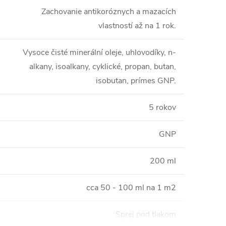
Zachovanie antikoróznych a mazacích
vlastností až na 1 rok.
Vysoce čisté minerální oleje, uhlovodíky, n-
alkany, isoalkany, cyklické, propan, butan,
isobutan, prímes GNP.
5 rokov
GNP
200 ml
cca 50 - 100 ml na 1 m2
Sprej pod tlakom