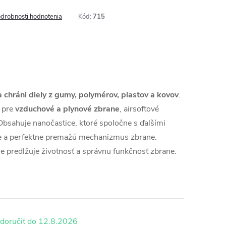
drobnosti hodnotenia
Kód:
715
 chráni diely z gumy, polymérov, plastov a kovov
.
 pre
vzduchové a plynové
zbrane
, airsoftové
Obsahuje nanočastice, ktoré spoločne s ďalšími
nie a perfektne premažú mechanizmus zbrane.
ne predlžuje životnosť
a správnu funkčnosť zbrane.
12.8.2026