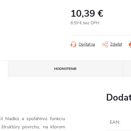
10,39 €
8,59 € bez DPH
Jednotková
cena:
Opýtať sa
Zdieľať
HODNOTENIE
Dodat
il hladkú a spoľahlivú funkciu
EAN
:
 štruktúry povrchu, na ktorom