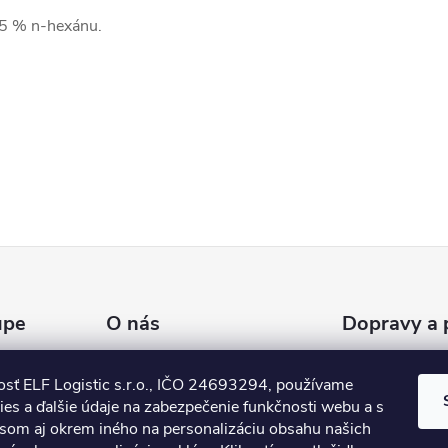
> 5 % n-hexánu.
upe
O nás
Dopravy a 
Náš príbeh
osť ELF Logistic s.r.o., IČO 24693294, používame
nky
Novinky a články
es a ďalšie údaje na zabezpečenie funkčnosti webu a s
som aj okrem iného na personalizáciu obsahu našich
 údajov
Referencie