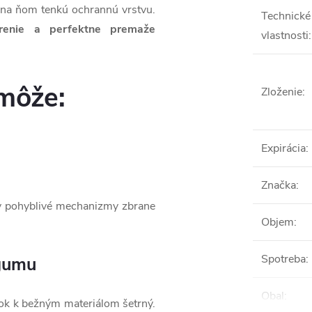
ia na ňom tenkú ochrannú vrstvu.
Technické
trenie a perfektne premaže
vlastnosti
:
môže:
Zloženie
:
Expirácia
:
Značka
:
ky pohyblivé mechanizmy zbrane
Objem
:
Spotreba
:
 gumu
Obal
:
ok k bežným materiálom šetrný.