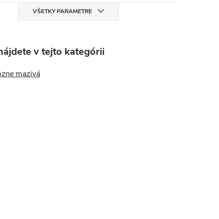
VŠETKY PARAMETRE
ájdete v tejto kategórii
ózne mazivá