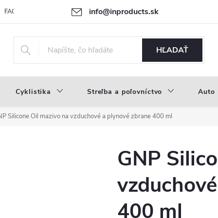
info@inproducts.sk
FAQ
Novinky
Náš príbeh
HĽADAŤ
Cyklistika
Streľba a poľovníctvo
Auto
P Silicone Oil mazivo na vzduchové a plynové zbrane 400 ml
GNP Silico
vzduchové
400 ml