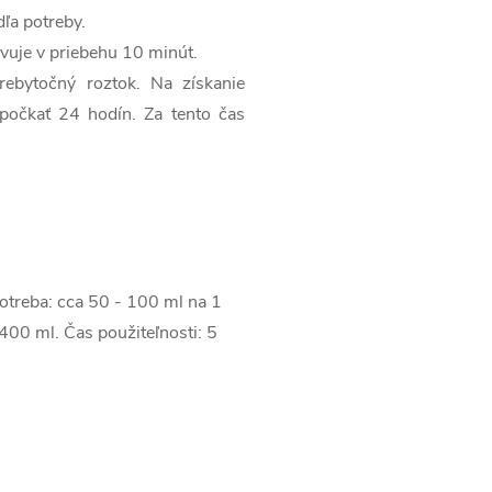
dľa potreby.
vuje v priebehu 10 minút.
rebytočný roztok. Na získanie
počkať 24 hodín. Za tento čas
potreba: cca 50 - 100 ml na 1
400 ml. Čas použiteľnosti: 5