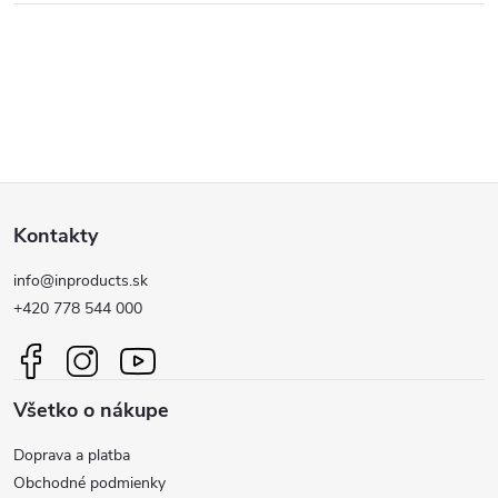
Z
Kontakty
á
info@inproducts.sk
p
+420 778 544 000
ä
Všetko o nákupe
t
Doprava a platba
i
Obchodné podmienky