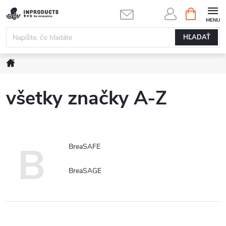
Prejsť
NÁKUPN
KOŠÍK
na
obsah
HĽADAŤ
Domov
všetky značky A-Z
B
BreaSAFE
BreaSAGE