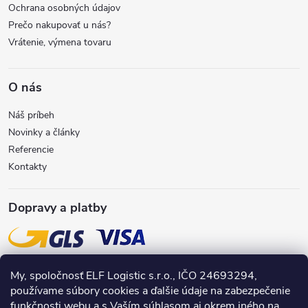
Ochrana osobných údajov
e
Prečo nakupovať u nás?
Vrátenie, výmena tovaru
O nás
Náš príbeh
Novinky a články
Referencie
Kontakty
Dopravy a platby
My, spoločnosť ELF Logistic s.r.o., IČO 24693294,
používame súbory cookies a ďalšie údaje na zabezpečenie
funkčnosti webu a s Vaším súhlasom aj okrem iného na