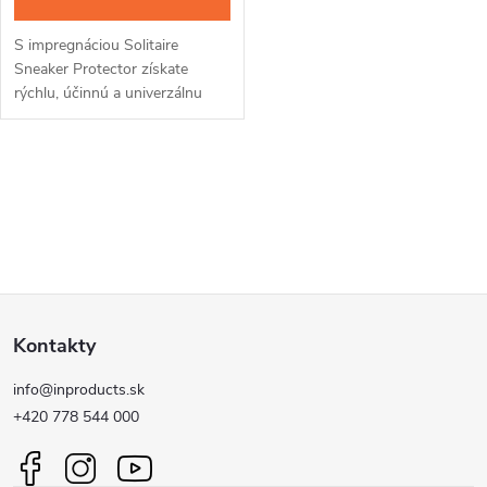
S impregnáciou Solitaire
Sneaker Protector získate
rýchlu, účinnú a univerzálnu
impregnáciu, ktorá ochráni vašu
obuv pred vlhkosťou,
nečistotami aj vyblednutím. Je
O
vhodná na...
v
l
Z
á
Kontakty
d
á
a
info@inproducts.sk
p
+420 778 544 000
c
ä