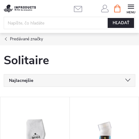
Prejsť
NÁKUPN
KOŠÍK
na
obsah
HĽADAŤ
Predávané značky
Solitaire
R
Najlacnejšie
a
Najdrahšie
V
Najpredávanejšie
d
ý
Abecedne
e
p