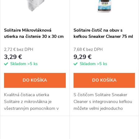
n
i
i
s
e
Solitaire Mikrovláknová
Solitaire čistič na obuv s
utierka na čistenie 30 x 30 cm
kefkou Sneaker Cleaner 75 ml
p
p
2,72 € bez DPH
7,68 € bez DPH
r
3,29 €
9,29 €
r
Skladom
>5 ks
Skladom
>5 ks
o
o
DO KOŠÍKA
DO KOŠÍKA
d
d
Kvalitná čistiaca utierka
S čističom Solitaire Sneaker
u
Solitaire z mikrovlákna je
Cleaner s integrovanou kefkou
u
všestranným pomocníkom v
môžete veľmi jednoducho
k
domácnosti a pri údržbe obuvi.
vyčistiť obuv a doplnky, či už
Je vhodná na umývanie,
textilné alebo syntetické. Čistič
k
utieranie a leštenie. Utierka
je vhodný aj na okraje...
t
s praktickým...