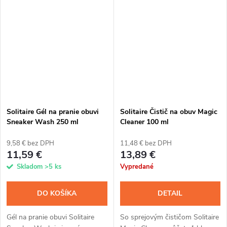
topánok má veľmi jemnú
vysoko kryciu bielu farbu, ktorá
citrónovú vôňu a schopnosť
je vhodná na biele tenisky...
dlhodobo...
Solitaire Gél na pranie obuvi
Solitaire Čistič na obuv Magic
Sneaker Wash 250 ml
Cleaner 100 ml
9,58 € bez DPH
11,48 € bez DPH
11,59 €
13,89 €
Skladom
>5 ks
Vypredané
DO KOŠÍKA
DETAIL
Gél na pranie obuvi Solitaire
So sprejovým čističom Solitaire