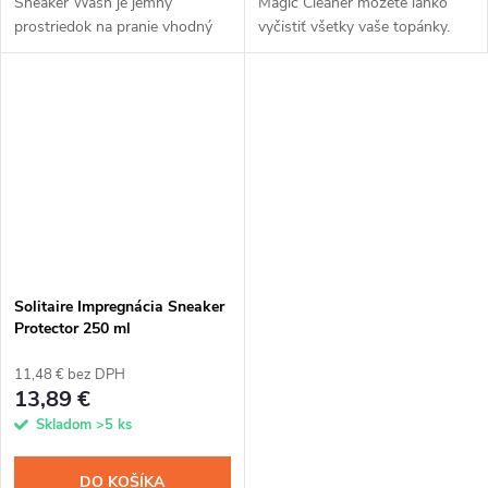
Sneaker Wash je jemný
Magic Cleaner môžete ľahko
prostriedok na pranie vhodný
vyčistiť všetky vaše topánky.
na všetku obuv, ktorú možno
Získate univerzálny čistiaci
prať. Je vhodný na pranie v
prostriedok na každý druh
práčke aj v ruke. Odstraňuje
obuvi vrátane topánok z
škvrny a...
jemnej...
Solitaire Impregnácia Sneaker
Protector 250 ml
11,48 € bez DPH
13,89 €
Skladom
>5 ks
DO KOŠÍKA