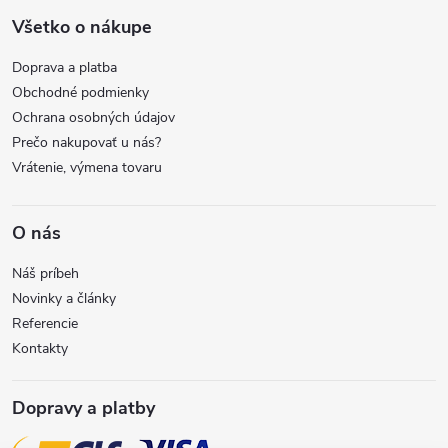
i
Všetko o nákupe
t
e
Doprava a platba
p
i
Obchodné podmienky
r
Ochrana osobných údajov
e
Prečo nakupovať u nás?
v
Vrátenie, výmena tovaru
k
y
O nás
v
Náš príbeh
Novinky a články
ý
Referencie
Kontakty
p
i
Dopravy a platby
s