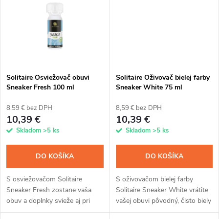
t
o
o
v
v
Solitaire Osviežovač obuvi
Solitaire Oživovač bielej farby
Sneaker Fresh 100 ml
Sneaker White 75 ml
8,59 € bez DPH
8,59 € bez DPH
10,39 €
10,39 €
Skladom
>5 ks
Skladom
>5 ks
DO KOŠÍKA
DO KOŠÍKA
S osviežovačom Solitaire
S oživovačom bielej farby
Sneaker Fresh zostane vaša
Solitaire Sneaker White vrátite
obuv a doplnky svieže aj pri
vašej obuvi pôvodný, čisto biely
častom používaní. Sprej do
vzhľad. Oživovač obsahuje