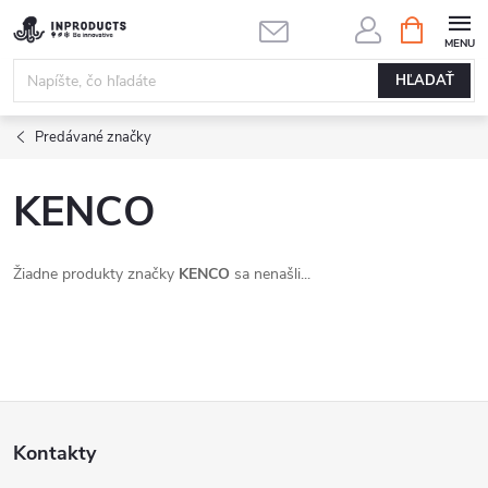
Prejsť
NÁKUPN
KOŠÍK
na
obsah
HĽADAŤ
Predávané značky
KENCO
Žiadne produkty značky
KENCO
sa nenašli...
Z
Kontakty
á