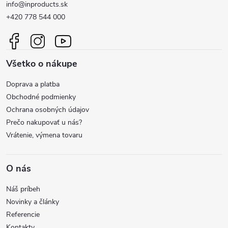
info@inproducts.sk
p
+420 778 544 000
ä
Všetko o nákupe
t
Doprava a platba
i
Obchodné podmienky
Ochrana osobných údajov
e
Prečo nakupovať u nás?
Vrátenie, výmena tovaru
O nás
Náš príbeh
Novinky a články
Referencie
Kontakty