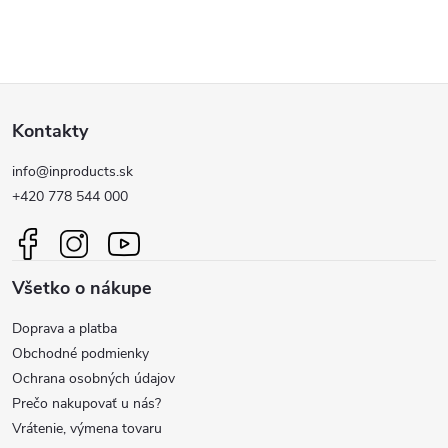
Z
Kontakty
á
info@inproducts.sk
p
+420 778 544 000
ä
Všetko o nákupe
t
Doprava a platba
i
Obchodné podmienky
Ochrana osobných údajov
e
Prečo nakupovať u nás?
Vrátenie, výmena tovaru