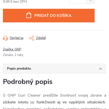
9,08 € bez DPH
Jednotková
cena:
PRIDAŤ DO KOŠÍKA
Opýtať sa
Zdieľať
Značka:
GNP
Záruka
:
2 roky
Popis produktu
Podrobný popis
S GNP Gun Cleaner predĺžite životnosť svojej zbrane a
získate istotu
jej
funkčnosti aj vo vypätých situáciách
.