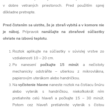
v dobre vetraných priestoroch. Pred použitím sprej
dôkladne pretrepte.
Pred čistením sa uistite, že je zbraň vybitá a v komore nie
je náboj.
Prípravok
nanášajte na zbraňové súčiastky
ohriate na izbovú teplotu
.
Roztok aplikujte na súčiastky v súvislej vrstve zo
vzdialenosti 10 – 20 cm.
Po nanesení
počkajte 15 minút
a nečistoty
mechanicky odstráňte – utierkou z mikrovlákna,
papierovým uterákom alebo handričkou.
Na
vyčistenie hlavne
naneste roztok na čistiacu šnúru
alebo vyterák s handričkou, niekoľkokrát ním
pretiahnite celú hlaveň a počkajte 15 – 30 minút.
Potom cez hlaveň pretiahnite vyterák s čistou