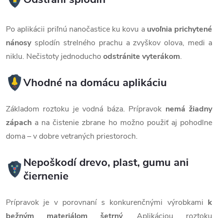
Po aplikácii priľnú nanočastice ku kovu a
uvoľnia prichytené
nánosy
splodín strelného prachu a zvyškov olova, medi a
niklu. Nečistoty jednoducho
odstránite vyterákom
.
Vhodné na domácu aplikáciu
Základom roztoku je vodná báza. Prípravok
nemá žiadny
zápach
a na čistenie zbrane ho možno použiť aj pohodlne
doma – v dobre vetraných priestoroch.
Nepoškodí drevo, plast, gumu ani
čiernenie
Prípravok je v porovnaní s konkurenčnými výrobkami
k
bežným materiálom šetrný
. Aplikáciou roztoku