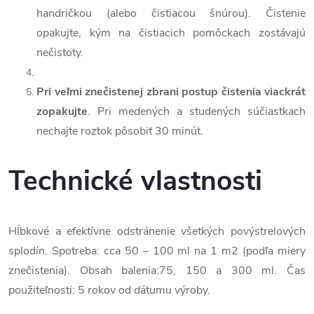
handričkou (alebo čistiacou šnúrou). Čistenie
opakujte, kým na čistiacich pomôckach zostávajú
nečistoty.
Pri veľmi znečistenej zbrani postup čistenia viackrát
zopakujte
. Pri medených a studených súčiastkach
nechajte roztok pôsobiť 30 minút.
Technické vlastnosti
Hĺbkové a efektívne odstránenie všetkých povýstrelových
splodín. Spotreba: cca 50 – 100 ml na 1 m
2
(podľa miery
znečistenia). Obsah balenia:75, 150 a 300 ml. Čas
použiteľnosti: 5 rokov od dátumu výroby.