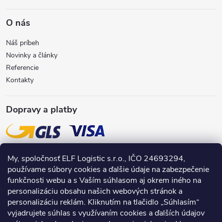
O nás
Náš príbeh
Novinky a články
Referencie
Kontakty
Dopravy a platby
My, spoločnosť ELF Logistic s.r.o., IČO 24693294,
používame súbory cookies a ďalšie údaje na zabezpečenie
funkčnosti webu a s Vaším súhlasom aj okrem iného na
personalizáciu obsahu našich webových stránok a
personalizáciu reklám. Kliknutím na tlačidlo „Súhlasím“
vyjadrujete súhlas s využívaním cookies a ďalších údajov