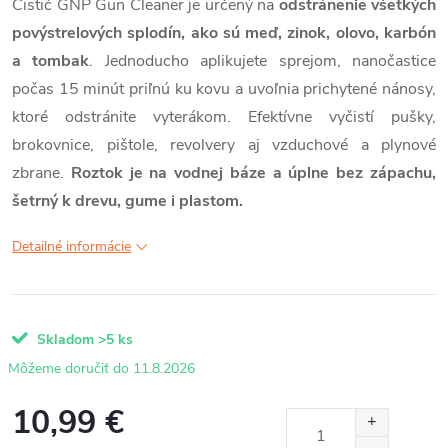
Čistič GNP Gun Cleaner je určený na
odstránenie všetkých
povýstrelových splodín, ako sú meď, zinok, olovo, karbón
a tombak
. Jednoducho aplikujete sprejom, nanočastice
počas 15 minút priľnú ku kovu a uvoľnia prichytené nánosy,
ktoré odstránite vyterákom. Efektívne vyčistí pušky,
brokovnice, pištole, revolvery aj vzduchové a plynové
zbrane.
Roztok je na vodnej báze a úplne bez zápachu,
šetrný k drevu, gume i plastom.
Detailné informácie
Skladom
>5 ks
11.8.2026
10,99 €