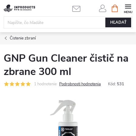
Prejsť
NÁKUPN
KOŠÍK
na
obsah
HĽADAŤ
Čistenie zbraní
GNP Gun Cleaner čistič na
zbrane 300 ml
1 hodnotenie
Podrobnosti hodnotenia
Kód:
531