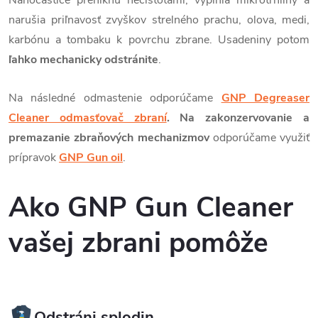
Nanočastice preniknú nečistotami, vyplnia mikrotrhliny a
narušia priľnavosť zvyškov strelného prachu, olova, medi,
karbónu a tombaku k povrchu zbrane. Usadeniny potom
ľahko mechanicky odstránite
.
Na následné odmastenie odporúčame
GNP Degreaser
Cleaner odmasťovač zbraní
.
Na zakonzervovanie a
premazanie zbraňových mechanizmov
odporúčame využiť
prípravok
GNP Gun oil
.
Ako GNP Gun Cleaner
vašej zbrani pomôže
Odstráni splodin