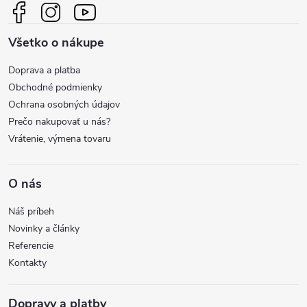
ä
Všetko o nákupe
t
Doprava a platba
i
Obchodné podmienky
Ochrana osobných údajov
e
Prečo nakupovať u nás?
Vrátenie, výmena tovaru
O nás
Náš príbeh
Novinky a články
Referencie
Kontakty
Dopravy a platby