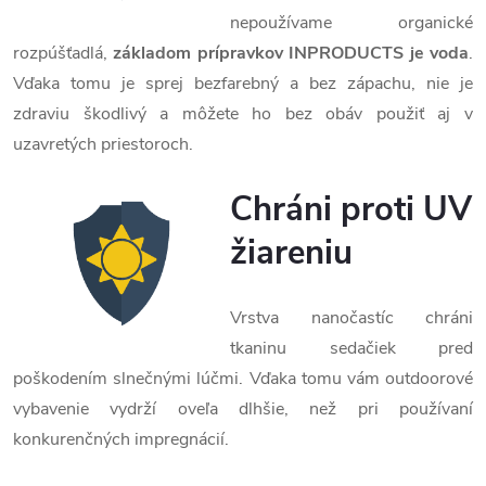
nepoužívame organické
rozpúšťadlá,
základom prípravkov INPRODUCTS je voda
.
Vďaka tomu je sprej bezfarebný a bez zápachu, nie je
zdraviu škodlivý a môžete ho bez obáv použiť aj v
uzavretých priestoroch.
Chráni proti UV
žiareniu
Vrstva nanočastíc chráni
tkaninu sedačiek pred
poškodením slnečnými lúčmi. Vďaka tomu vám outdoorové
vybavenie vydrží oveľa dlhšie, než pri používaní
konkurenčných impregnácií.