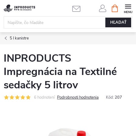
Prejsť
NÁKUPN
KOŠÍK
na
obsah
HĽADAŤ
5 l kanistre
INPRODUCTS
Impregnácia na Textilné
sedačky 5 litrov
6 hodnotení
Podrobnosti hodnotenia
Kód:
207