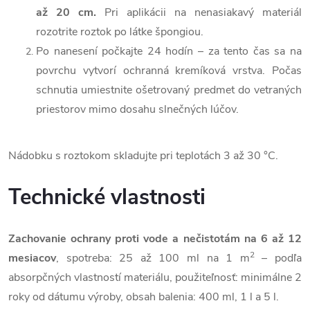
až 20 cm.
Pri aplikácii na nenasiakavý materiál
rozotrite roztok po látke špongiou.
Po nanesení počkajte 24 hodín – za tento čas sa na
povrchu vytvorí ochranná kremíková vrstva. Počas
schnutia umiestnite ošetrovaný predmet do vetraných
priestorov mimo dosahu slnečných lúčov.
Nádobku s roztokom skladujte pri teplotách 3 až 30 °C.
Technické vlastnosti
Zachovanie ochrany proti vode a nečistotám na 6 až 12
2
mesiacov
, spotreba: 25 až 100 ml na 1 m
– podľa
absorpčných vlastností materiálu, použiteľnosť: minimálne 2
roky od dátumu výroby, obsah balenia: 400 ml, 1 l a 5 l.