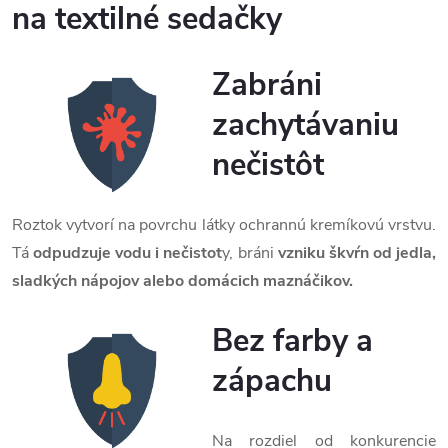
na textilné sedačky
Zabráni
zachytávaniu
nečistôt
Roztok vytvorí na povrchu látky ochrannú kremíkovú vrstvu.
Tá
odpudzuje vodu i nečistot
y, bráni
vzniku škvŕn od jedla,
sladkých nápojov alebo domácich maznáčikov.
Bez farby a
zápachu
Na rozdiel od konkurencie