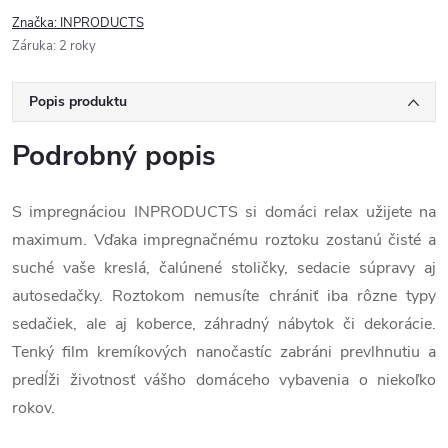
Značka:
INPRODUCTS
Záruka
:
2 roky
Popis produktu
Podrobný popis
S impregnáciou INPRODUCTS si domáci relax užijete na
maximum. Vďaka impregnačnému roztoku zostanú čisté a
suché vaše kreslá, čalúnené stoličky, sedacie súpravy aj
autosedačky. Roztokom nemusíte chrániť iba rôzne typy
sedačiek, ale aj koberce, záhradný nábytok či dekorácie.
Tenký film kremíkových nanočastíc zabráni prevlhnutiu a
predĺži životnosť vášho domáceho vybavenia o niekoľko
rokov.