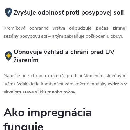
Zvyšuje odolnosť proti posypovej soli
Kremíková ochranná vrstva
odpudzuje počas zimnej
sezóny posypovú soľ
– a tým zabraňuje poškodeniu obuvi.
Obnovuje vzhľad a chráni pred UV
žiarením
Nanočastice chránia materiál pred poškodením slnečnými
lúčmi. Vďaka tejto kombinácii vám kožené topánky
vydržia
v
skvelom stave slúžiť mnoho rokov.
Ako impregnácia
funguje