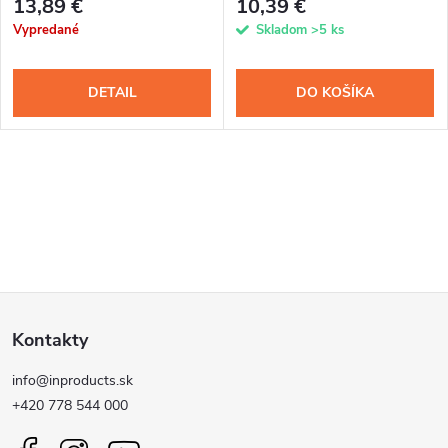
13,89 €
10,39 €
Vypredané
Skladom
>5 ks
DETAIL
DO KOŠÍKA
Z
Kontakty
á
info@inproducts.sk
p
+420 778 544 000