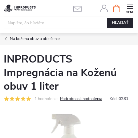
Prejsť
NÁKUPN
KOŠÍK
na
obsah
HĽADAŤ
Na koženú obuv a oblečenie
INPRODUCTS
Impregnácia na Koženú
obuv 1 liter
1 hodnotenie
Podrobnosti hodnotenia
Kód:
0281