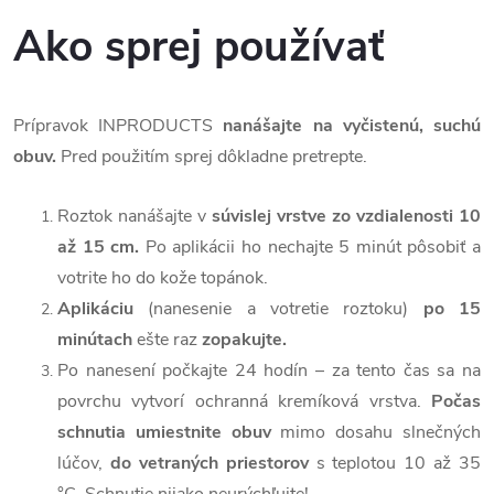
Ako sprej používať
Prípravok INPRODUCTS
nanášajte na vyčistenú, suchú
obuv.
Pred použitím sprej dôkladne pretrepte.
Roztok nanášajte v
súvislej vrstve zo vzdialenosti 10
až 15 cm.
Po aplikácii ho nechajte 5 minút pôsobiť a
votrite ho do kože topánok.
Aplikáciu
(nanesenie a votretie roztoku)
po 15
minútach
ešte raz
zopakujte.
Po nanesení počkajte 24 hodín – za tento čas sa na
povrchu vytvorí ochranná kremíková vrstva.
Počas
schnutia umiestnite obuv
mimo dosahu slnečných
lúčov,
do vetraných priestorov
s teplotou 10 až 35