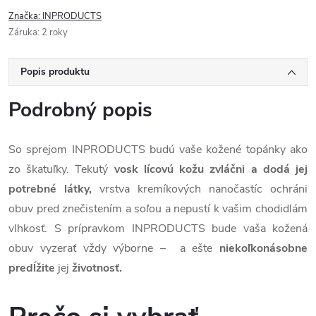
Značka:
INPRODUCTS
Záruka
:
2 roky
Popis produktu
Podrobný popis
So sprejom INPRODUCTS budú vaše kožené topánky ako
zo škatuľky. Tekutý
vosk lícovú kožu zvláčni a dodá jej
potrebné látky,
vrstva kremíkových nanočastíc ochráni
obuv pred znečistením a soľou a nepustí k vašim chodidlám
vlhkosť. S prípravkom INPRODUCTS bude vaša kožená
obuv vyzerať vždy výborne – a ešte
niekoľkonásobne
predĺžite
jej
životnosť.