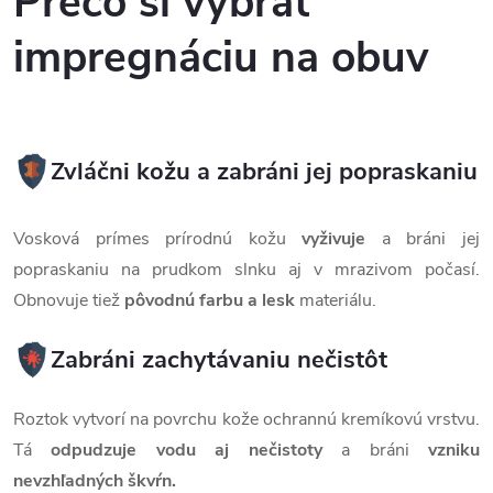
Prečo si vybrať
impregnáciu na obuv
Zvláčni kožu a zabráni jej popraskaniu
Vosková prímes prírodnú kožu
vyživuje
a bráni jej
popraskaniu na prudkom slnku aj v mrazivom počasí.
Obnovuje tiež
pôvodnú farbu a lesk
materiálu.
Zabráni zachytávaniu nečistôt
Roztok vytvorí na povrchu kože ochrannú kremíkovú vrstvu.
Tá
odpudzuje vodu aj nečistoty
a bráni
vzniku
nevzhľadných škvŕn.