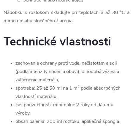
°C. Schnutie nijako neurýchľujte!
Nádobku s roztokom skladujte pri teplotách 3 až 30 °C a
mimo dosahu slnečného žiarenia.
Technické vlastnosti
zachovanie ochrany proti vode, nečistotám a soli
(podľa intenzity nosenia obuvi), dlhodobá výživa a
zvláčnenie materiálu,
2
spotreba: 25 až 50 ml na 1 m
podľa absorpčných
vlastností materiálu,
čas použiteľnosti: minimálne 2 roky od dátumu
výroby,
obsah balenia: 200 ml roztoku, aplikačná špongia.