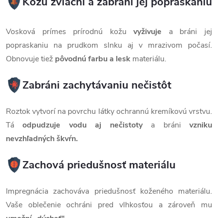
Kožu zvláčni a zabráni jej popraskaniu
Vosková prímes prírodnú kožu
vyživuje
a bráni jej
popraskaniu na prudkom slnku aj v mrazivom počasí.
Obnovuje tiež
pôvodnú farbu a lesk
materiálu.
Zabráni zachytávaniu nečistôt
Roztok vytvorí na povrchu látky ochrannú kremíkovú vrstvu.
Tá
odpudzuje vodu aj nečistoty
a bráni
vzniku
nevzhľadných škvŕn.
Zachová priedušnosť materiálu
Impregnácia zachováva priedušnosť koženého materiálu.
Vaše oblečenie ochráni pred vlhkosťou a zároveň mu