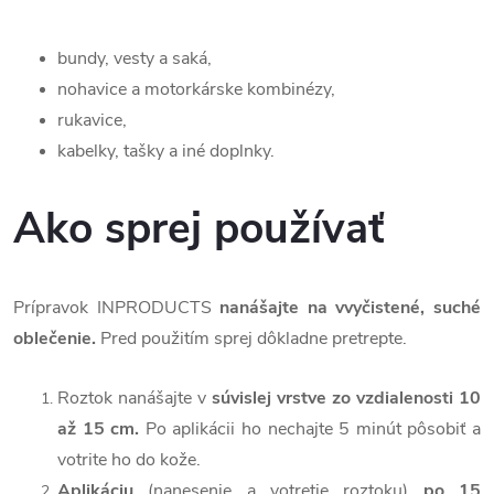
bundy, vesty a saká,
nohavice a motorkárske kombinézy,
rukavice,
kabelky, tašky a iné doplnky.
Ako sprej používať
Prípravok INPRODUCTS
nanášajte na vvyčistené, suché
oblečenie.
Pred použitím sprej dôkladne pretrepte.
Roztok nanášajte v
súvislej vrstve zo vzdialenosti 10
až 15 cm.
Po aplikácii ho nechajte 5 minút pôsobiť a
votrite ho do kože.
Aplikáciu
(nanesenie a votretie roztoku)
po 15