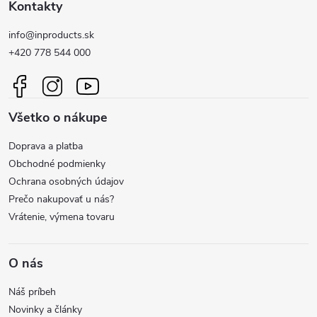
Kontakty
á
info@inproducts.sk
p
+420 778 544 000
ä
Všetko o nákupe
t
Doprava a platba
i
Obchodné podmienky
Ochrana osobných údajov
e
Prečo nakupovať u nás?
Vrátenie, výmena tovaru
O nás
Náš príbeh
Novinky a články