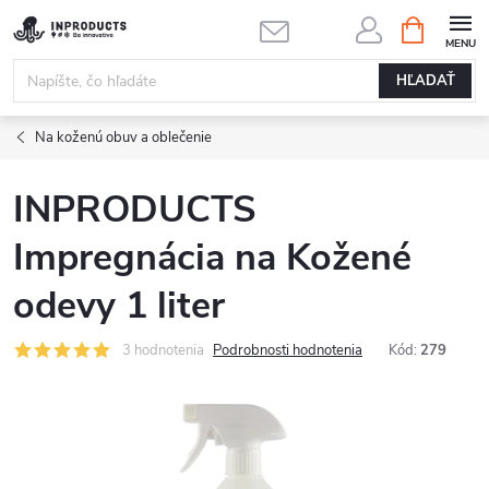
Prejsť
NÁKUPN
KOŠÍK
na
obsah
HĽADAŤ
Na koženú obuv a oblečenie
INPRODUCTS
Impregnácia na Kožené
odevy 1 liter
3 hodnotenia
Podrobnosti hodnotenia
Kód:
279