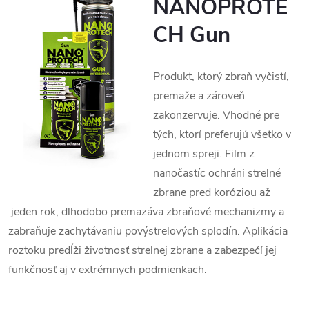
NANOPROTE
CH Gun
Produkt, ktorý zbraň vyčistí,
premaže a zároveň
zakonzervuje. Vhodné pre
tých, ktorí preferujú všetko v
jednom spreji. Film z
nanočastíc ochráni strelné
zbrane pred koróziou až
jeden rok, dlhodobo premazáva zbraňové mechanizmy a
zabraňuje zachytávaniu povýstrelových splodín. Aplikácia
roztoku predĺži životnosť strelnej zbrane a zabezpečí jej
funkčnosť aj v extrémnych podmienkach.