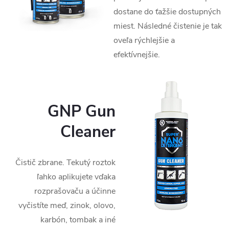
dostane do ťažšie dostupných
miest. Následné čistenie je tak
oveľa rýchlejšie a
efektívnejšie.
GNP Gun
Cleaner
Čistič zbrane. Tekutý roztok
ľahko aplikujete vďaka
rozprašovaču a účinne
vyčistíte meď, zinok, olovo,
karbón, tombak a iné