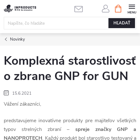
Prejsť
NÁKUPN
KOŠÍK
na
obsah
HĽADAŤ
Novinky
Komplexná starostlivosť
o zbrane GNP for GUN
15.6.2021
Vážení zákazníci,
predstavujeme inovatívne produkty pre majiteľov všetkých
typov strelných zbraní –
spreje značky GNP a
NANOPROTECH
. Každý produkt bol starostlivo testovaný a