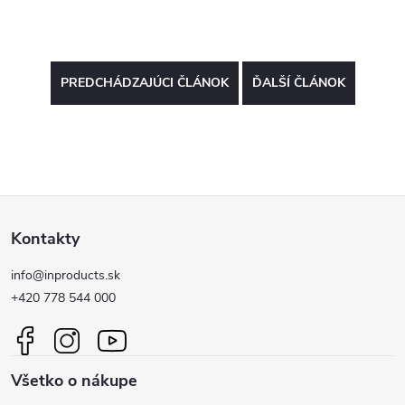
PREDCHÁDZAJÚCI ČLÁNOK
ĎALŠÍ ČLÁNOK
Z
Kontakty
á
info@inproducts.sk
p
+420 778 544 000
ä
Všetko o nákupe
t