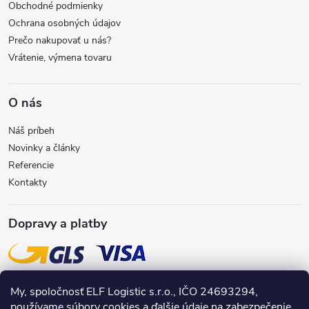
i
Obchodné podmienky
r
Ochrana osobných údajov
e
Prečo nakupovať u nás?
v
Vrátenie, výmena tovaru
k
y
O nás
v
Náš príbeh
Novinky a články
ý
Referencie
Kontakty
p
i
Dopravy a platby
s
u
My, spoločnosť ELF Logistic s.r.o., IČO 24693294,
používame súbory cookies a ďalšie údaje na zabezpečenie