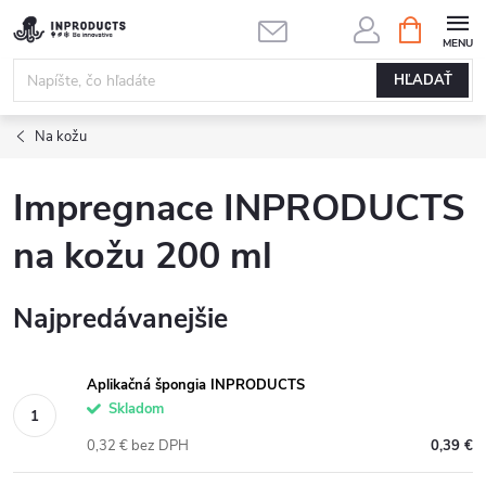
Prejsť
NÁKUPN
KOŠÍK
na
obsah
HĽADAŤ
Na kožu
Impregnace INPRODUCTS
na kožu 200 ml
Najpredávanejšie
Aplikačná špongia INPRODUCTS
Skladom
0,32 € bez DPH
0,39 €