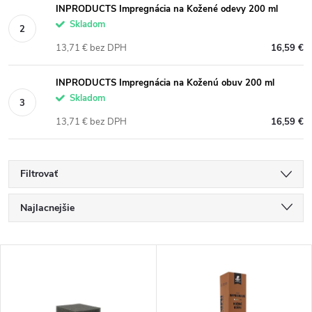
INPRODUCTS Impregnácia na Kožené odevy 200 ml
Skladom
13,71 € bez DPH
16,59 €
INPRODUCTS Impregnácia na Koženú obuv 200 ml
Skladom
13,71 € bez DPH
16,59 €
Filtrovať
R
Najlacnejšie
a
Najdrahšie
V
Najpredávanejšie
d
ý
Abecedne