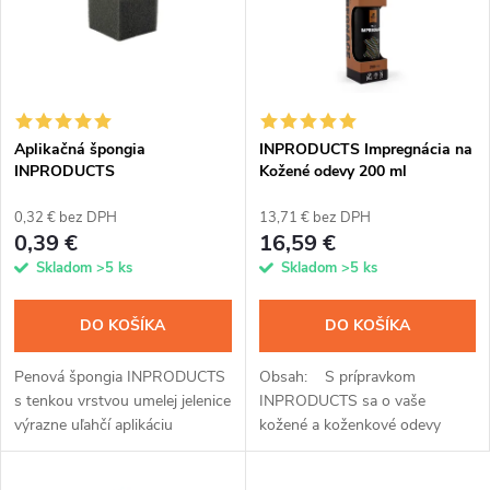
e
p
n
i
i
s
e
Aplikačná špongia
INPRODUCTS Impregnácia na
INPRODUCTS
Kožené odevy 200 ml
p
p
0,32 € bez DPH
13,71 € bez DPH
r
0,39 €
16,59 €
r
Skladom
>5 ks
Skladom
>5 ks
o
o
DO KOŠÍKA
DO KOŠÍKA
d
d
Penová špongia INPRODUCTS
Obsah: S prípravkom
u
s tenkou vrstvou umelej jelenice
INPRODUCTS sa o vaše
u
výrazne uľahčí aplikáciu
kožené a koženkové odevy
k
všetkých impregnácií.
perfektne postaráte. Vďaka
jedinečnému spojeniu