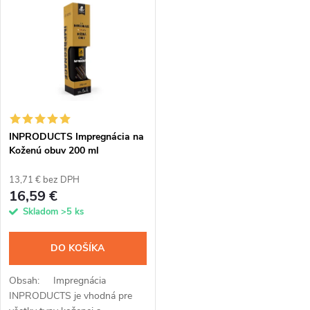
k
impregnácie a voskovej prímesi
t
ochránite...
t
o
o
v
v
INPRODUCTS Impregnácia na
Koženú obuv 200 ml
13,71 € bez DPH
16,59 €
Skladom
>5 ks
DO KOŠÍKA
Obsah: Impregnácia
INPRODUCTS je vhodná pre