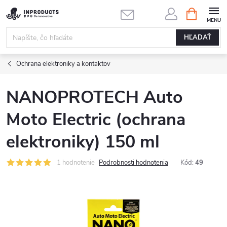
Prejsť
NÁKUPN
KOŠÍK
na
obsah
HĽADAŤ
Ochrana elektroniky a kontaktov
NANOPROTECH Auto
Moto Electric (ochrana
elektroniky) 150 ml
1 hodnotenie
Podrobnosti hodnotenia
Kód:
49