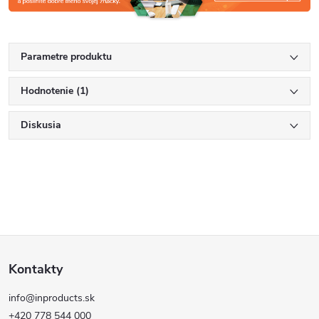
Parametre produktu
Hodnotenie (1)
Diskusia
Z
Kontakty
á
info@inproducts.sk
+420 778 544 000