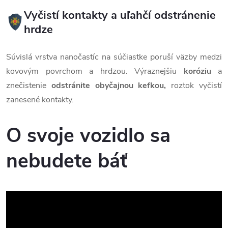
Vyčistí kontakty a uľahčí odstránenie
hrdze
Súvislá vrstva nanočastíc na súčiastke poruší väzby medzi
kovovým povrchom a hrdzou. Výraznejšiu
koróziu
a
znečistenie
odstránite obyčajnou kefkou,
roztok vyčistí
zanesené kontakty.
O svoje vozidlo sa
nebudete báť