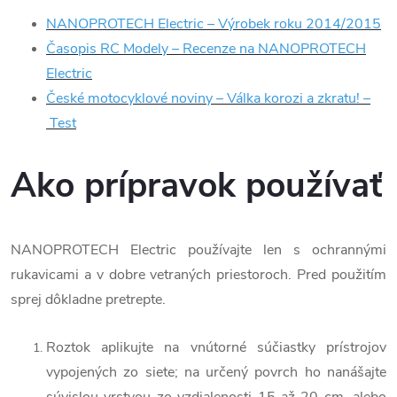
NANOPROTECH Electric – Výrobek roku 2014/2015
Časopis RC Modely – Recenze na NANOPROTECH
Electric
České motocyklové noviny – Válka korozi a zkratu! –
Test
Ako prípravok používať
NANOPROTECH Electric používajte len s ochrannými
rukavicami a v dobre vetraných priestoroch. Pred použitím
sprej dôkladne pretrepte.
Roztok aplikujte na vnútorné súčiastky prístrojov
vypojených zo siete; na určený povrch ho nanášajte
súvislou vrstvou zo vzdialenosti 15 až 20 cm, alebo