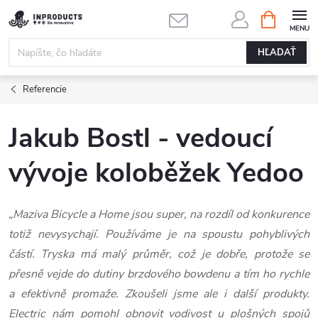
Prejsť
NÁKUPN
KOŠÍK
na
obsah
HĽADAŤ
Referencie
Jakub Bostl - vedoucí
vývoje koloběžek Yedoo
„Maziva Bicycle a Home jsou super, na rozdíl od konkurence
totiž nevysychají. Používáme je na spoustu pohyblivých
částí. Tryska má malý průměr, což je dobře, protože se
přesně vejde do dutiny brzdového bowdenu a tím ho rychle
a efektivně promaže. Zkoušeli jsme ale i další produkty.
Electric nám pomohl obnovit vodivost u plošných spojů