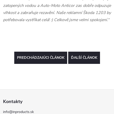
zatopených vodou a Auto-Moto Anticor zas dobře odpuzuje
vlhkost a zabraňuje rezavění. Naše reklamní Škoda 1203 by
potřebovala vystříkat celá! :) Celkově jsme velmi spokojení.“
PREDCHÁDZAJÚCI ČLÁNOK
ĎALŠÍ ČLÁNOK
Z
Kontakty
á
info@inproducts.sk