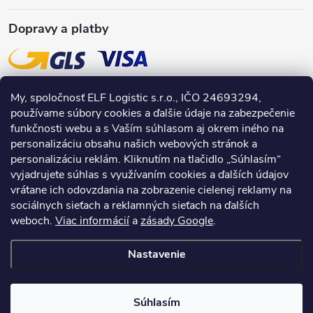
Dopravy a platby
My, spoločnosť ELF Logistic s.r.o., IČO 24693294,
používame súbory cookies a ďalšie údaje na zabezpečenie
funkčnosti webu a s Vaším súhlasom aj okrem iného na
personalizáciu obsahu našich webových stránok a
personalizáciu reklám. Kliknutím na tlačidlo „Súhlasím“
vyjadrujete súhlas s využívaním cookies a ďalších údajov
vrátane ich odovzdania na zobrazenie cielenej reklamy na
sociálnych sieťach a reklamných sieťach na ďalších
weboch.
Viac informácií
a
zásady Google
.
Nastavenie
Copyright 2026
INPRODUCTS.sk
. Všetky práva vyhradené.
Súhlasím
Vytvoril Shoptet