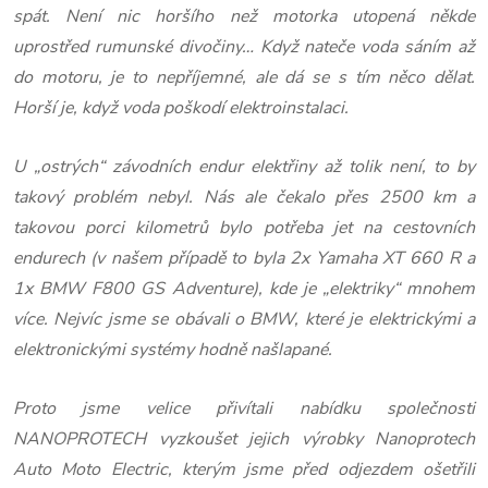
spát. Není nic horšího než motorka utopená někde
uprostřed rumunské divočiny… Když nateče voda sáním až
do motoru, je to nepříjemné, ale dá se s tím něco dělat.
Horší je, když voda poškodí elektroinstalaci.
U „ostrých“ závodních endur elektřiny až tolik není, to by
takový problém nebyl. Nás ale čekalo přes 2500 km a
takovou porci kilometrů bylo potřeba jet na cestovních
endurech (v našem případě to byla 2x Yamaha XT 660 R a
1x BMW F800 GS Adventure), kde je „elektriky“ mnohem
více. Nejvíc jsme se obávali o BMW, které je elektrickými a
elektronickými systémy hodně našlapané.
Proto jsme velice přivítali nabídku společnosti
NANOPROTECH vyzkoušet jejich výrobky Nanoprotech
Auto Moto Electric, kterým jsme před odjezdem ošetřili