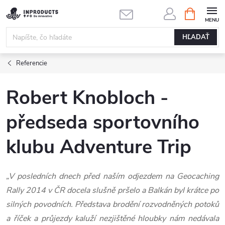
Prejsť
NÁKUPN
KOŠÍK
na
obsah
HĽADAŤ
Referencie
Robert Knobloch -
předseda sportovního
klubu Adventure Trip
„V posledních dnech před naším odjezdem na Geocaching
Rally 2014 v ČR docela slušně pršelo a Balkán byl krátce po
silných povodních. Představa brodění rozvodněných potoků
a říček a průjezdy kaluží nezjištěné hloubky nám nedávala