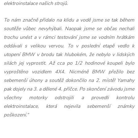
elektroinstalace našich strojů.
To nám značně přidalo na klidu a vodě jsme se tak během
soutěže vůbec nevyhýbali. Naopak jsme se občas nechali
trochu unést a v rámci testování jsme se vodním hrátkám
oddávali s velikou vervou. To v poslední etapě vedlo k
utopení BMW v brodu tak hlubokém, že nebylo v lidských
silách jej vyprostit. Až cca po 1/2 hodinové koupeli bylo
vyproštěno vozidlem 4X4. Nicméně BMW přežilo bez
sebemenší úhony a soutěž dokončilo na 2. místě! Yamahy
pak dojely na 3. a dělené 4. příčce. Po skončení závodu jsme
všechny motorky odstrojili a provedli kontrolu
elektroinstalace, která nejevila sebemenší známky
poškození.“