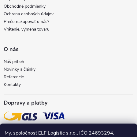
i
Obchodné podmienky
Ochrana osobných údajov
e
Prečo nakupovať u nás?
Vrátenie, výmena tovaru
O nás
Náš príbeh
Novinky a články
Referencie
Kontakty
Dopravy a platby
My, spoločnosť ELF Logistic s.r.o., IČO 24693294,