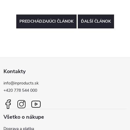
PREDCHÁDZAJÚCI ČLÁNOK
ĎALŠÍ ČLÁNOK
Z
Kontakty
á
info@inproducts.sk
p
+420 778 544 000
ä
Všetko o nákupe
t
Doprava a platba