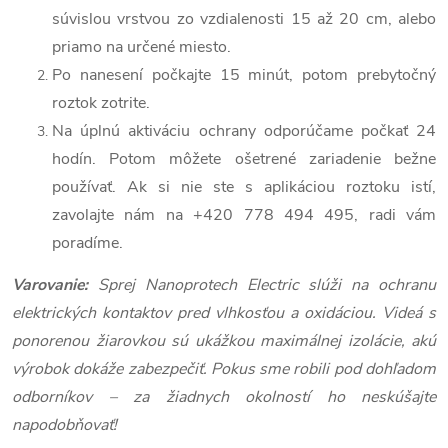
súvislou vrstvou zo vzdialenosti 15 až 20 cm, alebo
priamo na určené miesto.
Po nanesení počkajte 15 minút, potom prebytočný
roztok zotrite.
Na úplnú aktiváciu ochrany odporúčame počkať 24
hodín. Potom môžete ošetrené zariadenie bežne
používať. Ak si nie ste s aplikáciou roztoku istí,
zavolajte nám na +420 778 494 495, radi vám
poradíme.
Varovanie:
Sprej Nanoprotech Electric slúži na ochranu
elektrických kontaktov pred vlhkosťou a oxidáciou. Videá s
ponorenou žiarovkou sú ukážkou maximálnej izolácie, akú
výrobok dokáže zabezpečiť. Pokus sme robili pod dohľadom
odborníkov – za žiadnych okolností ho neskúšajte
napodobňovať!