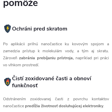
pomôže
Ochráni pred skratom
Po aplikácii priľnú nanočastice ku kovovým spojom a
zamedzia prístup k molekulám vody, a tým aj skratu.
Zároveň
zabránia prebíjaniu prístroja,
napríklad pri práci
vo vlhkom prostredí.
Čistí zoxidované časti a obnoví
funkčnosť
Odstránením zoxidovanej časti z povrchu kontaktov
nanočastice
predĺžia životnosť
dosluhujúcej elektroniky
.