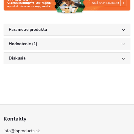
Parametre produktu
Hodnotenie (1)
Diskusia
Z
Kontakty
á
info@inproducts.sk