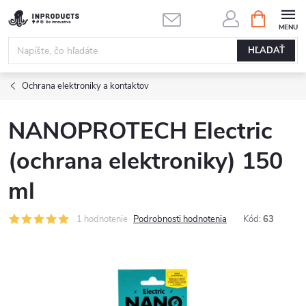
Prejsť
NÁKUPN
KOŠÍK
na
obsah
HĽADAŤ
Ochrana elektroniky a kontaktov
NANOPROTECH Electric
(ochrana elektroniky) 150
ml
1 hodnotenie
Podrobnosti hodnotenia
Kód:
63